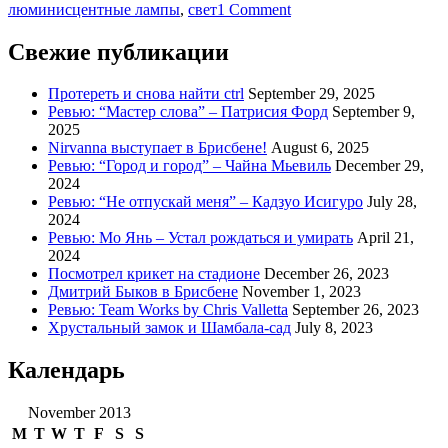
on
люминисцентные лампы
,
свет
1 Comment
Да
будет
Свежие публикации
свет!
Часть1
Протереть и снова найти ctrl
September 29, 2025
Ревью: “Мастер слова” – Патрисия Форд
September 9,
2025
Nirvanna выступает в Брисбене!
August 6, 2025
Ревью: “Город и город” – Чайна Мьевиль
December 29,
2024
Ревью: “Не отпускай меня” – Кадзуо Исигуро
July 28,
2024
Ревью: Мо Янь – Устал рождаться и умирать
April 21,
2024
Посмотрел крикет на стадионе
December 26, 2023
Дмитрий Быков в Брисбене
November 1, 2023
Ревью: Team Works by Chris Valletta
September 26, 2023
Хрустальный замок и Шамбала-сад
July 8, 2023
Календарь
November 2013
M
T
W
T
F
S
S