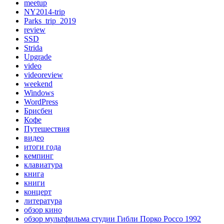
meetup
NY2014-trip
Parks_trip_2019
review
SSD
Strida
Upgrade
video
videoreview
weekend
Windows
WordPress
Брисбен
Кофе
Путешествия
видео
итоги года
кемпинг
клавиатура
книга
книги
концерт
литература
обзор кино
обзор мультфильма студии Гибли Порко Россо 1992