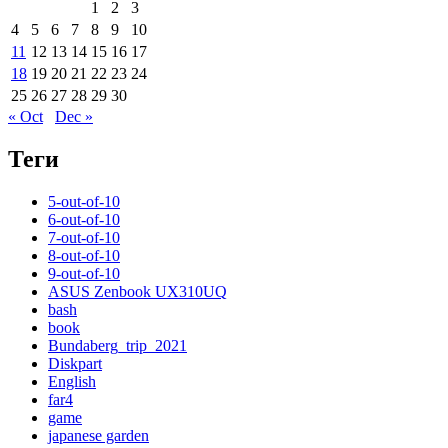
1
2
3
4
5
6
7
8
9
10
11
12
13
14
15
16
17
18
19
20
21
22
23
24
25
26
27
28
29
30
« Oct
Dec »
Теги
5-out-of-10
6-out-of-10
7-out-of-10
8-out-of-10
9-out-of-10
ASUS Zenbook UX310UQ
bash
book
Bundaberg_trip_2021
Diskpart
English
far4
game
japanese garden