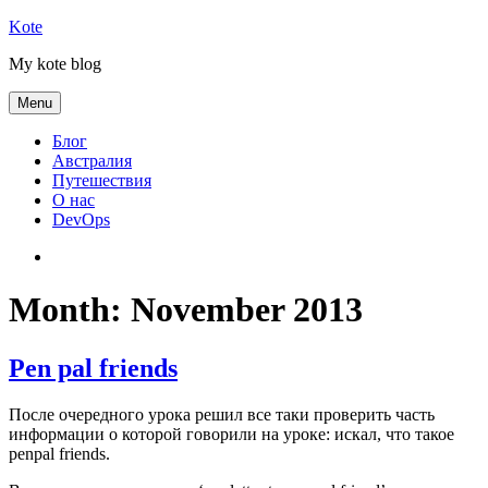
Skip
Kote
to
My kote blog
content
Menu
Блог
Австралия
Путешествия
О нас
DevOps
Австралия
Month:
November 2013
Pen pal friends
После очередного урока решил все таки проверить часть
информации о которой говорили на уроке: искал, что такое
penpal friends.