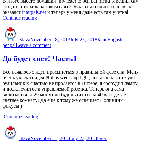
В итоге вместо домашки ‘my letter to pen pal friend’ я решил сам
создать профиль на таком сайте. Буквально один из первых
оказался
interpals.net
и теперь у меня даже есть там учетка!
“Pen
Continue reading
pal
Author
Posted
Categories
Tags
friends”
on
Slava
November 18, 2013
July 27, 2018
Блог
English
,
on
penpal
Leave a comment
Pen
pal
Да будет свет! Часть1
friends
Все началось с идеи просыпаться в правильной фазе сна. Меня
очень увлекла идея Philips week- up light, но так как этот чудо
будильник к счастью не продается в Питере, я соорудил лампу
и подключил ее к управляемой розетка. Теперь она сама
включается за 20 минут до будильника и на 40 ватт делает
светлее комнату! Да еще к тому же освещает Полинины
фикусы:)
“Да
Continue reading
будет
Author
Posted
Categories
Tags
свет!
on
Часть1”
Slava
November 11, 2013
July 27, 2018
Блог