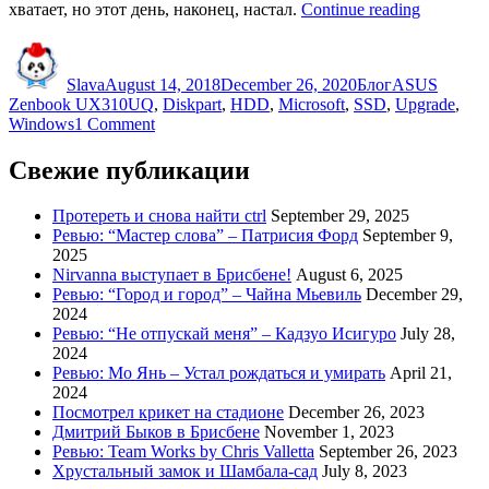
“Перено
хватает, но этот день, наконец, настал.
Continue reading
Windows
Author
Posted
Categories
Tags
10
on
c
Slava
August 14, 2018
December 26, 2020
Блог
ASUS
HDD
Zenbook UX310UQ
,
Diskpart
,
HDD
,
Microsoft
,
SSD
,
Upgrade
,
на
on
Windows
1 Comment
SSD”
Перенос
Windows
Свежие публикации
10
c
Протереть и снова найти ctrl
September 29, 2025
HDD
Ревью: “Мастер слова” – Патрисия Форд
September 9,
на
2025
SSD
Nirvanna выступает в Брисбене!
August 6, 2025
Ревью: “Город и город” – Чайна Мьевиль
December 29,
2024
Ревью: “Не отпускай меня” – Кадзуо Исигуро
July 28,
2024
Ревью: Мо Янь – Устал рождаться и умирать
April 21,
2024
Посмотрел крикет на стадионе
December 26, 2023
Дмитрий Быков в Брисбене
November 1, 2023
Ревью: Team Works by Chris Valletta
September 26, 2023
Хрустальный замок и Шамбала-сад
July 8, 2023