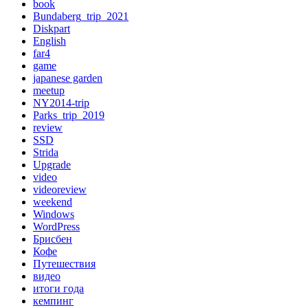
book
Bundaberg_trip_2021
Diskpart
English
far4
game
japanese garden
meetup
NY2014-trip
Parks_trip_2019
review
SSD
Strida
Upgrade
video
videoreview
weekend
Windows
WordPress
Брисбен
Кофе
Путешествия
видео
итоги года
кемпинг