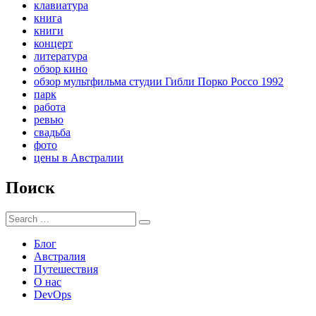
клавиатура
книга
книги
концерт
литература
обзор кино
обзор мультфильма студии Гибли Порко Россо 1992
парк
работа
ревью
свадьба
фото
цены в Австралии
Поиск
Search
Search
for:
Блог
Австралия
Путешествия
О нас
DevOps