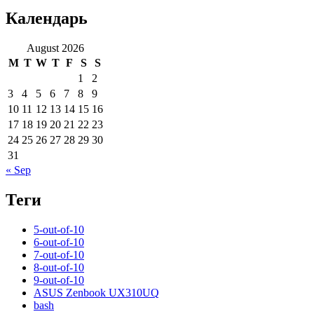
Календарь
August 2026
M
T
W
T
F
S
S
1
2
3
4
5
6
7
8
9
10
11
12
13
14
15
16
17
18
19
20
21
22
23
24
25
26
27
28
29
30
31
« Sep
Теги
5-out-of-10
6-out-of-10
7-out-of-10
8-out-of-10
9-out-of-10
ASUS Zenbook UX310UQ
bash