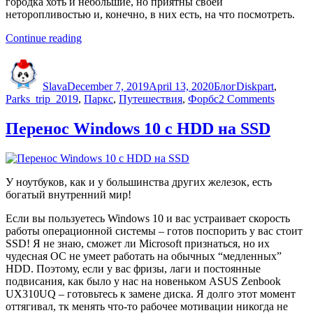
городка хоть и небольшие, но приятны своей
неторопливостью и, конечно, в них есть, на что посмотреть.
“Городки
Continue reading
Паркс
Author
Posted
Categories
Tags
и
on
Форбс”
Slava
December 7, 2019
April 13, 2020
Блог
Diskpart
,
on
Parks_trip_2019
,
Паркс
,
Путешествия
,
Форбс
2 Comments
Городк
Паркс
Перенос Windows 10 c HDD на SSD
и
Форбс
У ноутбуков, как и у большинства других железок, есть
богатый внутренний мир!
Если вы пользуетесь Windows 10 и вас устраивает скорость
работы операционной системы – готов поспорить у вас стоит
SSD! Я не знаю, сможет ли Microsoft признаться, но их
чудесная ОС не умеет работать на обычных “медленных”
HDD. Поэтому, если у вас фризы, лаги и постоянные
подвисания, как было у нас на новеньком ASUS Zenbook
UX310UQ – готовьтесь к замене диска. Я долго этот момент
оттягивал, тк менять что-то рабочее мотивации никогда не