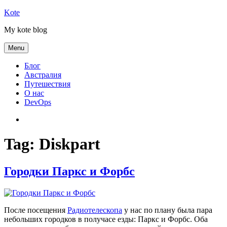
Skip
Kote
to
My kote blog
content
Menu
Блог
Австралия
Путешествия
О нас
DevOps
Австралия
Tag:
Diskpart
Городки Паркс и Форбс
После посещения
Радиотелескопа
у нас по плану была пара
небольших городков в получасе езды: Паркс и Форбс. Оба