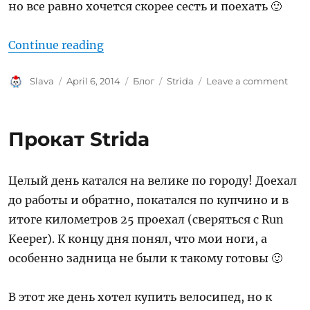
но все равно хочется скорее сесть и поехать 🙂
“Strida впечатления после одной 
Continue reading
Author
Posted
Categories
Tags
on
Slava
April 6, 2014
Блог
Strida
Leave a comment
on
Strid
впеч
посл
Прокат Strida
одн
нед
Целый день катался на велике по городу! Доехал
до работы и обратно, покатался по купчино и в
итоге километров 25 проехал (сверяться с Run
Keeper). К концу дня понял, что мои ноги, а
особенно задница не были к такому готовы 🙂
В этот же день хотел купить велосипед, но к