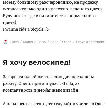
моему большому разочарованию, на продажу
осталась только один кислотно-зеленого цвета.
Буду искать где в наличии есть нормального
цвета!
I wanna ride a bicycle 🙂
Author
Posted
Categories
Tags
o
Slava
March 29, 2014
Блог
Strida
Leave a comment
on
П
St
Я хочу велосипед!
Загорелся идеей взять велик для поездок на
работу. Очень приглянулась Strida, за
компактность и необычный дизайн.
А началось все с того, что случайно увидел в Окее