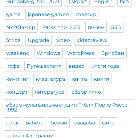
Bundaberg_trip_2021
Diskpart
English
far4
game
japanese garden
meetup
NY2014-trip
Parks_trip_2019
review
SSD
Strida
Upgrade
video
videoreview
weekend
Windows
WordPress
Брисбен
Кофе
Путешествия
видео
итоги года
кемпинг
клавиатура
книга
книги
концерт
литература
обзор кино
обзор мультфильма студии Гибли Порко Россо
1992
парк
работа
ревью
свадьба
фото
цены в Австралии