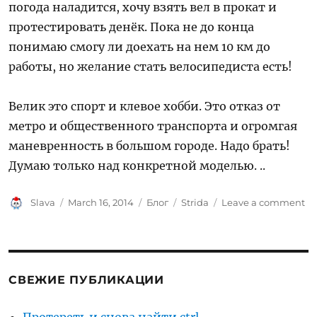
погода наладится, хочу взять вел в прокат и
протестировать денёк. Пока не до конца
понимаю смогу ли доехать на нем 10 км до
работы, но желание стать велосипедиста есть!
Велик это спорт и клевое хобби. Это отказ от
метро и общественного транспорта и огромгая
маневренность в большом городе. Надо брать!
Думаю только над конкретной моделью. ..
Author
Posted
Categories
Tags
on
Slava
March 16, 2014
Блог
Strida
Leave a comment
on
Я
хо
ве
СВЕЖИЕ ПУБЛИКАЦИИ
Протереть и снова найти ctrl