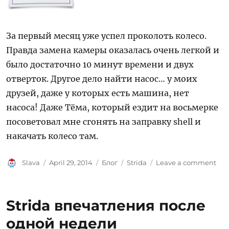
За первый месяц уже успел проколоть колесо.
Правда замена камеры оказалась очень легкой и
было достаточно 10 минут времени и двух
отверток. Другое дело найти насос… у моих
друзей, даже у которых есть машина, нет
насоса! Даже Тёма, который ездит на восьмерке
посоветовал мне сгонять на заправку shell и
накачать колесо там.
Author
Posted
Categories
Tags
on
Slava
April 29, 2014
Блог
Strida
Leave a comment
on
Пе
500
на
Strida впечатления после
Str
одной недели