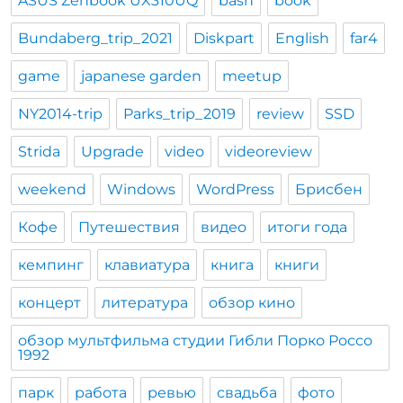
ASUS Zenbook UX310UQ
bash
book
Bundaberg_trip_2021
Diskpart
English
far4
game
japanese garden
meetup
NY2014-trip
Parks_trip_2019
review
SSD
Strida
Upgrade
video
videoreview
weekend
Windows
WordPress
Брисбен
Кофе
Путешествия
видео
итоги года
кемпинг
клавиатура
книга
книги
концерт
литература
обзор кино
обзор мультфильма студии Гибли Порко Россо
1992
парк
работа
ревью
свадьба
фото