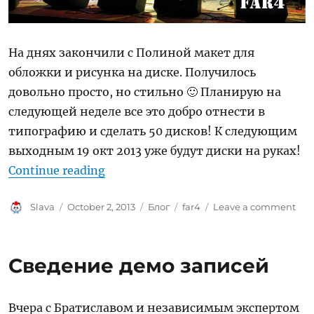
На днях закончили с Полиной макет для
обложки и рисунка на диске. Получилось
довольно просто, но стильно 🙂 Планирую на
следующей неделе все это добро отнести в
типографию и сделать 50 дисков! К следующим
выходным 19 окт 2013 уже будут диски на руках!
“Far4 Demo CD скоро ;)”
Continue reading
Author
Posted
Categories
Tags
on
Slava
October 2, 2013
Блог
far4
Leave a comment
on
Far
De
CD
Сведение демо записей
ско
;)
Вчера с Братиславом и независимым экспертом