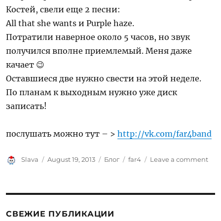
Костей, свели еще 2 песни:
All that she wants и Purple haze.
Потратили наверное около 5 часов, но звук
получился вполне приемлемый. Меня даже
качает 😉
Оставшиеся две нужно свести на этой неделе.
По планам к выходным нужно уже диск
записать!
послушать можно тут – >
http://vk.com/far4band
Author
Posted
Categories
Tags
on
Slava
August 19, 2013
Блог
far4
Leave a comment
on
Све
дем
зап
СВЕЖИЕ ПУБЛИКАЦИИ