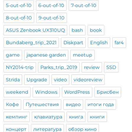
5-out-of-10
6-out-of-10
7-out-of-10
8-out-of-10
9-out-of-10
ASUS Zenbook UX310UQ
bash
book
Bundaberg_trip_2021
Diskpart
English
far4
game
japanese garden
meetup
NY2014-trip
Parks_trip_2019
review
SSD
Strida
Upgrade
video
videoreview
weekend
Windows
WordPress
Брисбен
Кофе
Путешествия
видео
итоги года
кемпинг
клавиатура
книга
книги
концерт
литература
обзор кино