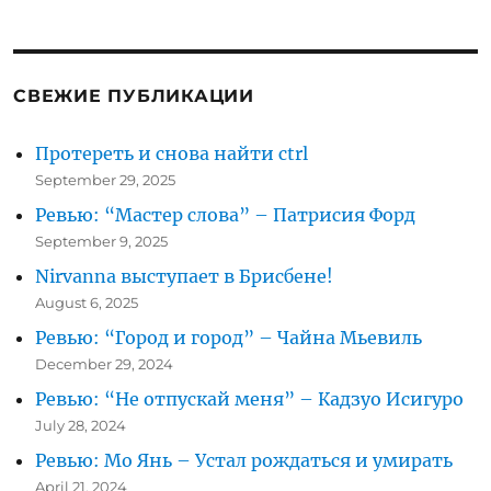
для
группы
Tell
Your
СВЕЖИЕ ПУБЛИКАЦИИ
Story
Протереть и снова найти ctrl
September 29, 2025
Ревью: “Мастер слова” – Патрисия Форд
September 9, 2025
Nirvanna выступает в Брисбене!
August 6, 2025
Ревью: “Город и город” – Чайна Мьевиль
December 29, 2024
Ревью: “Не отпускай меня” – Кадзуо Исигуро
July 28, 2024
Ревью: Мо Янь – Устал рождаться и умирать
April 21, 2024