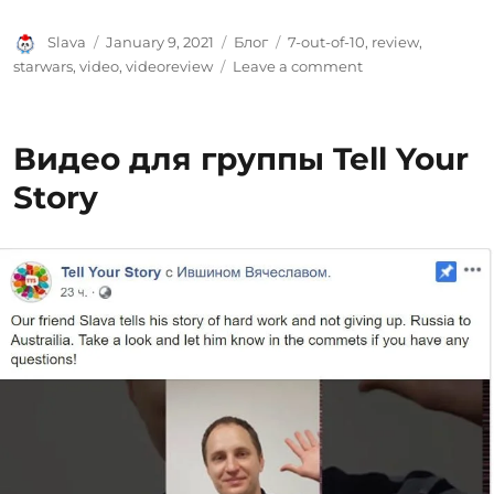
Author
Posted
Categories
Tags
Slava
January 9, 2021
Блог
7-out-of-10
,
review
,
on
on
starwars
,
video
,
videoreview
Leave a comment
Ревью:
Мандалорец
(2019
Видео для группы Tell Your
–
2020)
Story