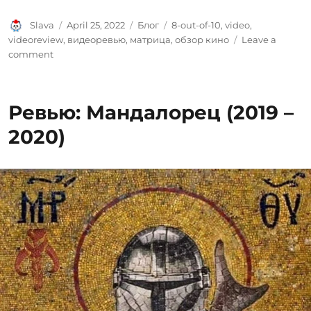
Author
Posted
Categories
Tags
Slava
April 25, 2022
Блог
8-out-of-10
,
video
,
on
videoreview
,
видеоревью
,
матрица
,
обзор кино
Leave a
on
comment
Ревью:
Матрица:
Воскрешение
Ревью: Мандалорец (2019 –
(2021)
2020)