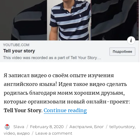
Я записал видео о своём опыте изучения
английского языка! Идея такое видео сделать
родилась благодаря моим хорошим друзьям,
которые организовали новый онлайн-проект:
“Видео для группы T
Tell Your Story
.
Continue reading
Author
Posted
Categories
Tags
Slava
February 8, 2020
Австралия
,
Блог
tellyourstory
,
on
on
video
,
видео
Leave a comment
Видео