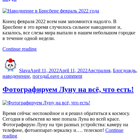
Конец февраля 2022 всем нам запомнится надолго. В
Брисбене в это время случилось сильное наводнение и,
казалось, все слезы мира выпали в нашем небольшом городке
в течение одной недели.
“Наводнение
Continue reading
в
Author
Posted
Categories
Tags
Брисбене
on
февраль
Slava
April 11, 2022
April 11, 2022
Австралия
,
Блог
дождь
,
2022
on
наводенение
,
погода
Leave a comment
года”
Наводнение
в
Фотографируем Луну на всё, что есть!
Брисбене
февраль
2022
года
Время сейчас неспокойное и я решил обратиться к космосу.
Сегодня в объектив ко мне попала Луна во всей красе.
Фотографирую Луну на три разных устройства: камеру на
телефоне, фотоаппарат-зеркалку и…. телескоп!
Continue
“Фотографируем
reading