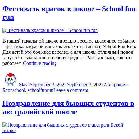
Польская
весна
Фестиваль красок в школе – School fun
и
run
SLAWOMIR
в
Брисбене
В нашей начальной школе прошло веселое красочное событие
– фестиваль красок или, как его тут называют, School Fun Run.
Для детей это большое веселье, а для школы отличный повод
запустить кампанию по сбору средств. Рассказываю, как это
“Фестиваль
работает.
Continue reading
красок
Author
Posted
Categories
в
on
школе
Slava
September 3, 2022
September 3, 2022
Австралия
,
–
Tags
on
Блог
school
,
schoolfunrun
Leave a comment
School
Фестиваль
fun
красок
Поздравление для бывших студентов в
run”
в
австралийской школе
школе
–
School
fun
run