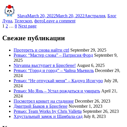
Луну
Author
Posted
Categories
Tags
на
on
всё,
Slava
March 20, 2022
March 20, 2022
Австралия
,
Блог
что
on
Луна
,
Телескоп
,
фото
Leave a comment
есть!”
Posts
Page
Page
Page
Фотографируем
1
2
…
8
Next page
Луну
pagination
на
Свежие публикации
всё,
что
Протереть и снова найти ctrl
September 29, 2025
есть!
Ревью: “Мастер слова” – Патрисия Форд
September 9,
2025
Nirvanna выступает в Брисбене!
August 6, 2025
Ревью: “Город и город” – Чайна Мьевиль
December 29,
2024
Ревью: “Не отпускай меня” – Кадзуо Исигуро
July 28,
2024
Ревью: Мо Янь – Устал рождаться и умирать
April 21,
2024
Посмотрел крикет на стадионе
December 26, 2023
Дмитрий Быков в Брисбене
November 1, 2023
Ревью: Team Works by Chris Valletta
September 26, 2023
Хрустальный замок и Шамбала-сад
July 8, 2023