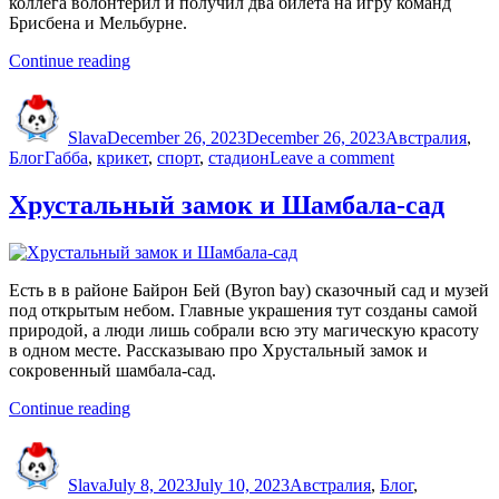
коллега
волонтёрил
и получил два билета на игру команд
Брисбена
и Мельбурне.
“Посмотрел
Continue reading
крикет
Author
Posted
Categories
на
on
стадионе”
Slava
December 26, 2023
December 26, 2023
Австралия
,
Tags
on
Блог
Габба
,
крикет
,
спорт
,
стадион
Leave a comment
Посмотрел
крикет
Хрустальный замок и Шамбала-сад
на
стадионе
Есть в в районе Байрон Бей (Byron bay) сказочный сад и музей
под открытым небом. Главные украшения тут созданы самой
природой, а люди лишь собрали всю эту магическую красоту
в одном месте. Рассказываю про Хрустальный замок и
сокровенный шамбала-сад.
“Хрустальный
Continue reading
замок
Author
Posted
Categories
и
on
Шамбала-
Slava
July 8, 2023
July 10, 2023
Австралия
,
Блог
,
сад”