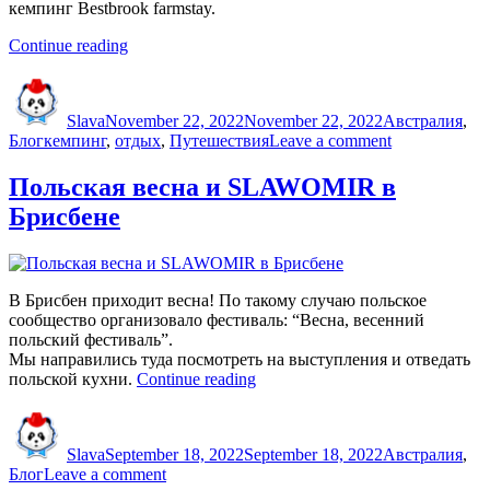
кемпинг Bestbrook farmstay.
“Кемпинг
Continue reading
с
Author
Posted
Categories
детьми
on
в
Slava
November 22, 2022
November 22, 2022
Австралия
,
Bestbrook
Tags
on
Блог
кемпинг
,
отдых
,
Путешествия
Leave a comment
farmstay”
Кемпинг
с
Польская весна и SLAWOMIR в
детьми
Брисбене
в
Bestbrook
farmstay
В Брисбен приходит весна! По такому случаю польское
сообщество организовало фестиваль: “Весна, весенний
польский фестиваль”.
Мы направились туда посмотреть на выступления и отведать
“Польская
польской кухни.
Continue reading
весна
Author
Posted
Categories
и
on
SLAWOMIR
Slava
September 18, 2022
September 18, 2022
Австралия
,
в
on
Блог
Leave a comment
Брисбене”