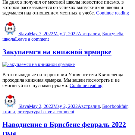
На днях я получил от местной школы новостное письмо, в
котором рассказывается об успехах выпускников школы и
“П
задумался над отношением местных к учебе.
Continue reading
дл
Author
Posted
Categories
Tags
бы
on
ст
Slava
May 7, 2022
May 7, 2022
Австралия
,
Блог
учеба
,
в
on
школа
Leave a comment
ав
Поздравление
шк
для
Закупаемся на книжной ярмарке
бывших
студентов
в
австралийской
В эти выходные на территории Университета Квинсленда
школе
проходила книжная ярмарка. Мы зашли посмотреть и не
“Закупаемся
смогли уйти с пустыми руками.
Continue reading
на
Author
Posted
Categories
Tags
книжной
on
ярмарке”
Slava
May 2, 2022
May 2, 2022
Австралия
,
Блог
bookfair
,
on
книги
,
литература
Leave a comment
Закупаемся
на
Наводнение в Брисбене февраль 2022
книжной
года
ярмарке