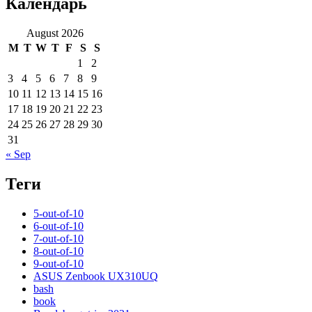
Календарь
August 2026
M
T
W
T
F
S
S
1
2
3
4
5
6
7
8
9
10
11
12
13
14
15
16
17
18
19
20
21
22
23
24
25
26
27
28
29
30
31
« Sep
Теги
5-out-of-10
6-out-of-10
7-out-of-10
8-out-of-10
9-out-of-10
ASUS Zenbook UX310UQ
bash
book