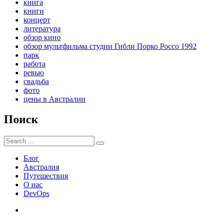
книга
книги
концерт
литература
обзор кино
обзор мультфильма студии Гибли Порко Россо 1992
парк
работа
ревью
свадьба
фото
цены в Австралии
Поиск
Search
Search
for:
Блог
Австралия
Путешествия
О нас
DevOps
Австралия