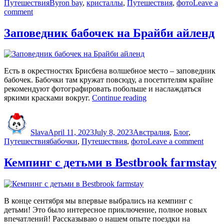
Tags
Путешествия
Byron bay
,
кристаллы
,
Путешествия
,
фото
Leave a
on
comment
Хрустальный
замок
Заповедник бабочек на Брайби айленд
и
Шамбала-
сад
Есть в окрестностях Брисбена волшебное место – заповедник
бабочек. Бабочки там кружат повсюду, а посетителям крайне
рекомендуют фотографировать побольше и наслаждаться
“Заповедник
яркими красками вокруг.
Continue reading
бабочек
Author
Posted
Categories
на
on
Брайби
Slava
April 11, 2023
July 8, 2023
Австралия
,
Блог
,
айленд”
Tags
on
Путешествия
бабочки
,
Путешествия
,
фото
Leave a comment
Запов
бабоч
Кемпинг с детьми в Bestbrook farmstay
на
Брайб
айлен
В конце сентября мы впервые выбрались на кемпинг с
детьми! Это было интересное приключение, полное новых
впечатлений! Рассказываю о нашем опыте поездки на