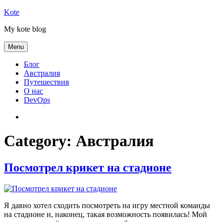
Skip
Kote
to
My kote blog
content
Menu
Блог
Австралия
Путешествия
О нас
DevOps
Австралия
Category:
Австралия
Посмотрел крикет на стадионе
Я давно хотел сходить посмотреть на игру местной команды
на стадионе и, наконец, такая возможность появилась! Мой