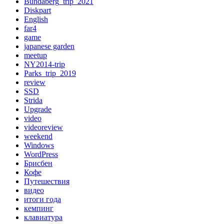
Bundaberg_trip_2021
Diskpart
English
far4
game
japanese garden
meetup
NY2014-trip
Parks_trip_2019
review
SSD
Strida
Upgrade
video
videoreview
weekend
Windows
WordPress
Брисбен
Кофе
Путешествия
видео
итоги года
кемпинг
клавиатура