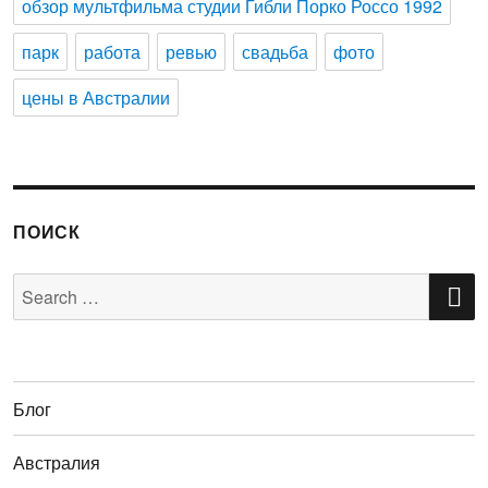
обзор мультфильма студии Гибли Порко Россо 1992
парк
работа
ревью
свадьба
фото
цены в Австралии
ПОИСК
S
Search
for:
Блог
Австралия