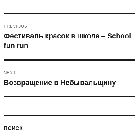
Post
PREVIOUS
navigation
Фестиваль красок в школе – School
Previous
fun run
post:
NEXT
Возвращение в Небывальщину
Next
post:
ПОИСК