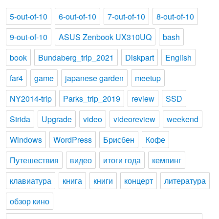
5-out-of-10
6-out-of-10
7-out-of-10
8-out-of-10
9-out-of-10
ASUS Zenbook UX310UQ
bash
book
Bundaberg_trip_2021
Diskpart
English
far4
game
japanese garden
meetup
NY2014-trip
Parks_trip_2019
review
SSD
Strida
Upgrade
video
videoreview
weekend
Windows
WordPress
Брисбен
Кофе
Путешествия
видео
итоги года
кемпинг
клавиатура
книга
книги
концерт
литература
обзор кино