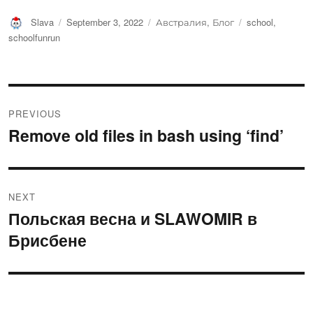
Author
Posted
Categories
Tags
Slava
September 3, 2022
Австралия
,
Блог
school
,
on
schoolfunrun
Post
PREVIOUS
navigation
Remove old files in bash using ‘find’
Previous
post:
NEXT
Польская весна и SLAWOMIR в
Next
Брисбене
post: