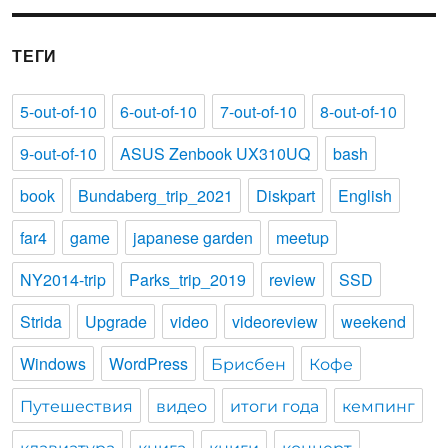
ТЕГИ
5-out-of-10
6-out-of-10
7-out-of-10
8-out-of-10
9-out-of-10
ASUS Zenbook UX310UQ
bash
book
Bundaberg_trip_2021
Diskpart
English
far4
game
japanese garden
meetup
NY2014-trip
Parks_trip_2019
review
SSD
Strida
Upgrade
video
videoreview
weekend
Windows
WordPress
Брисбен
Кофе
Путешествия
видео
итоги года
кемпинг
клавиатура
книга
книги
концерт