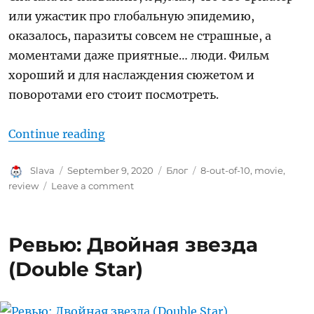
или ужастик про глобальную эпидемию,
оказалось, паразиты совсем не страшные, а
моментами даже приятные… люди. Фильм
хороший и для наслаждения сюжетом и
поворотами его стоит посмотреть.
“Ревью: Паразиты (2019)”
Continue reading
Author
Posted
Categories
Tags
Slava
September 9, 2020
Блог
8-out-of-10
,
movie
,
on
on
review
Leave a comment
Ревью:
Паразиты
(2019)
Ревью: Двойная звезда
(Double Star)