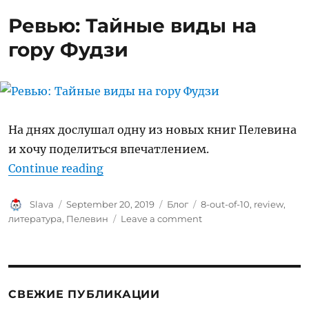
dark
Ревью: Тайные виды на
fate
гору Фудзи
На днях дослушал одну из новых книг Пелевина
и хочу поделиться впечатлением.
“Ревью: Тайные виды на гору Фуд
Continue reading
Author
Posted
Categories
Tags
Slava
September 20, 2019
Блог
8-out-of-10
,
review
,
on
on
литература
,
Пелевин
Leave a comment
Ревью:
Тайные
виды
на
гору
СВЕЖИЕ ПУБЛИКАЦИИ
Фудзи