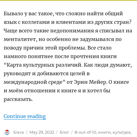
Бывало у вас такое, что сложно найти общий
язык с коллегами и клиентами из других стран?
Чаще всего такие недопонимания я списывал на
менталитет, но особенно не задумывался по
поводу причин этой проблемы. Все стало
намного понятнее после прочтения книги
“Карта культурных различий. Как люди думают,
руководят и добиваются целей в
международной среде” от Эрин Мейер. О книге
и моём отношении к книге я и хотел бы
рассказать.
“Ревью: The Culture Map”
Continue reading
Author
Posted
Categories
Tags
Slava
May 29, 2022
Блог
8-out-of-10
,
книги
,
культура
,