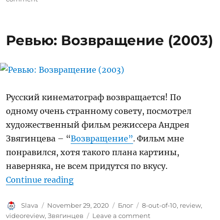
Ревью:
Матрица:
Воскрешение
Ревью: Возвращение (2003)
(2021)
Русский кинематограф возвращается! По
одному очень странному совету, посмотрел
художественный фильм режиссера Андрея
Звягинцева – “
Возвращение”
. Фильм мне
понравился, хотя такого плана картины,
наверняка, не всем придутся по вкусу.
“Ревью: Возвращение (2003)”
Continue reading
Author
Posted
Categories
Tags
Slava
November 29, 2020
Блог
8-out-of-10
,
review
,
on
on
videoreview
,
Звягинцев
Leave a comment