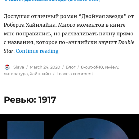
Дослушал отличный роман “Двойная звезда” от
Роберта Хайнлайна. Много моментов в книге
мне понравились, но расхваливать начну прямо
с названия, которое по-английски звучит
Double
“Ревью: Двойная звезда (Doubl
Star
.
Continue reading
Author
Posted
Categories
Tags
Slava
March 24, 2020
Блог
8-out-of-10
,
review
,
on
on
литература
,
Хайнлайн
Leave a comment
Ревью:
Двойная
звезда
Ревью: 1917
(Double
Star)