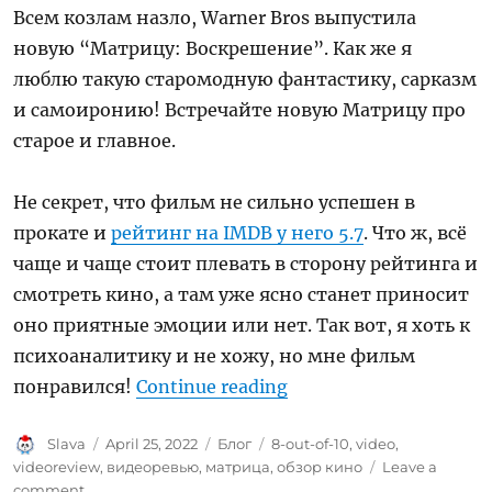
Всем козлам назло, Warner Bros выпустила
новую “Матрицу: Воскрешение”. Как же я
люблю такую старомодную фантастику, сарказм
и самоиронию! Встречайте новую Матрицу про
старое и главное.
Не секрет, что фильм не сильно успешен в
прокате и
рейтинг на IMDB у него 5.7
. Что ж, всё
чаще и чаще стоит плевать в сторону рейтинга и
смотреть кино, а там уже ясно станет приносит
оно приятные эмоции или нет. Так вот, я хоть к
психоаналитику и не хожу, но мне фильм
“Ревью: Матрица: Во
понравился!
Continue reading
Author
Posted
Categories
Tags
Slava
April 25, 2022
Блог
8-out-of-10
,
video
,
on
videoreview
,
видеоревью
,
матрица
,
обзор кино
Leave a
on
comment