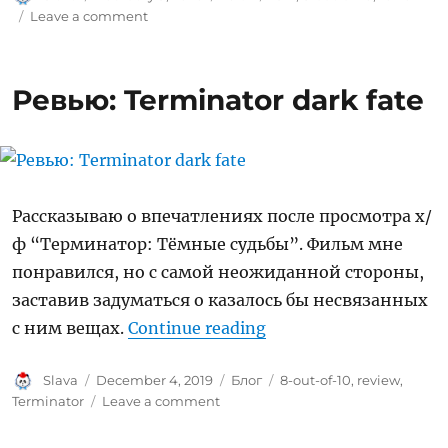
on
on
Leave a comment
Ревью:
1917
Ревью: Terminator dark fate
Рассказываю о впечатлениях после просмотра x/
ф “Терминатор: Тёмные судьбы”. Фильм мне
понравился, но с самой неожиданной стороны,
заставив задуматься о казалось бы несвязанных
“Ревью: Terminator da
c ним вещах.
Continue reading
Author
Posted
Categories
Tags
Slava
December 4, 2019
Блог
8-out-of-10
,
review
,
on
on
Terminator
Leave a comment
Ревью:
Terminator