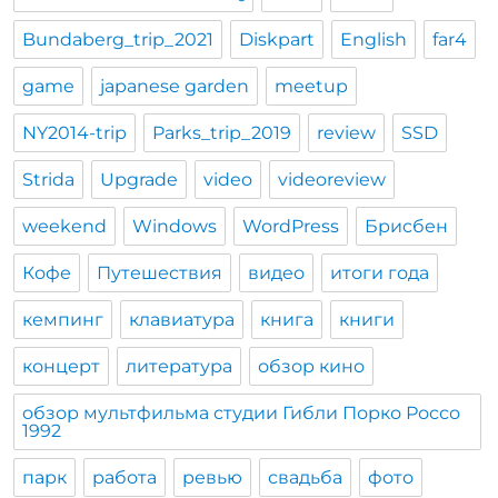
Bundaberg_trip_2021
Diskpart
English
far4
game
japanese garden
meetup
NY2014-trip
Parks_trip_2019
review
SSD
Strida
Upgrade
video
videoreview
weekend
Windows
WordPress
Брисбен
Кофе
Путешествия
видео
итоги года
кемпинг
клавиатура
книга
книги
концерт
литература
обзор кино
обзор мультфильма студии Гибли Порко Россо
1992
парк
работа
ревью
свадьба
фото