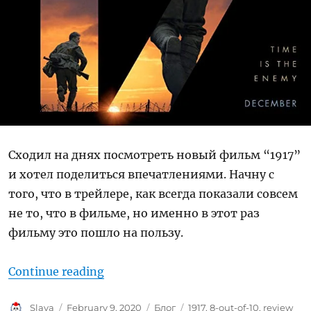
Сходил на днях посмотреть новый фильм “1917”
и хотел поделиться впечатлениями. Начну с
того, что в трейлере, как всегда показали совсем
не то, что в фильме, но именно в этот раз
фильму это пошло на пользу.
“Ревью: 1917”
Continue reading
Author
Posted
Categories
Tags
Slava
February 9, 2020
Блог
1917
,
8-out-of-10
,
review