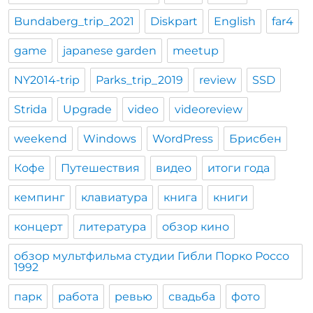
Bundaberg_trip_2021
Diskpart
English
far4
game
japanese garden
meetup
NY2014-trip
Parks_trip_2019
review
SSD
Strida
Upgrade
video
videoreview
weekend
Windows
WordPress
Брисбен
Кофе
Путешествия
видео
итоги года
кемпинг
клавиатура
книга
книги
концерт
литература
обзор кино
обзор мультфильма студии Гибли Порко Россо
1992
парк
работа
ревью
свадьба
фото