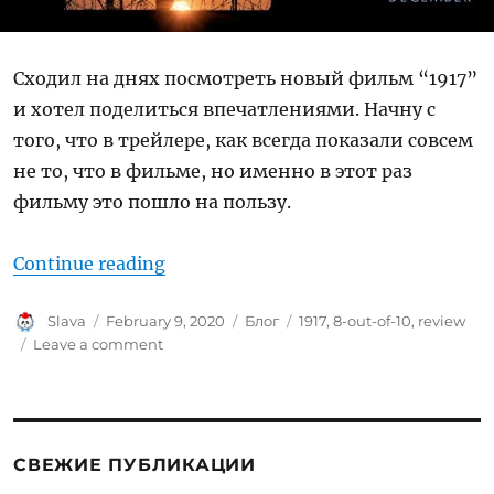
Сходил на днях посмотреть новый фильм “1917”
и хотел поделиться впечатлениями. Начну с
того, что в трейлере, как всегда показали совсем
не то, что в фильме, но именно в этот раз
фильму это пошло на пользу.
“Ревью: 1917”
Continue reading
Author
Posted
Categories
Tags
Slava
February 9, 2020
Блог
1917
,
8-out-of-10
,
review
on
on
Leave a comment
Ревью:
1917
СВЕЖИЕ ПУБЛИКАЦИИ