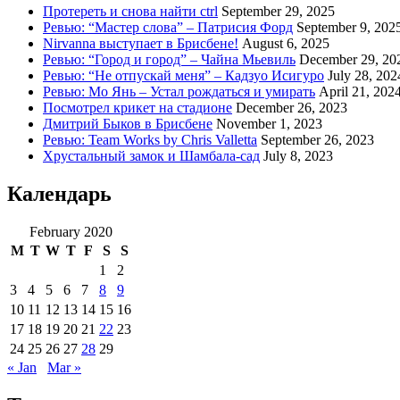
Протереть и снова найти ctrl
September 29, 2025
Ревью: “Мастер слова” – Патрисия Форд
September 9, 202
Nirvanna выступает в Брисбене!
August 6, 2025
Ревью: “Город и город” – Чайна Мьевиль
December 29, 20
Ревью: “Не отпускай меня” – Кадзуо Исигуро
July 28, 202
Ревью: Мо Янь – Устал рождаться и умирать
April 21, 202
Посмотрел крикет на стадионе
December 26, 2023
Дмитрий Быков в Брисбене
November 1, 2023
Ревью: Team Works by Chris Valletta
September 26, 2023
Хрустальный замок и Шамбала-сад
July 8, 2023
Календарь
February 2020
M
T
W
T
F
S
S
1
2
3
4
5
6
7
8
9
10
11
12
13
14
15
16
17
18
19
20
21
22
23
24
25
26
27
28
29
« Jan
Mar »