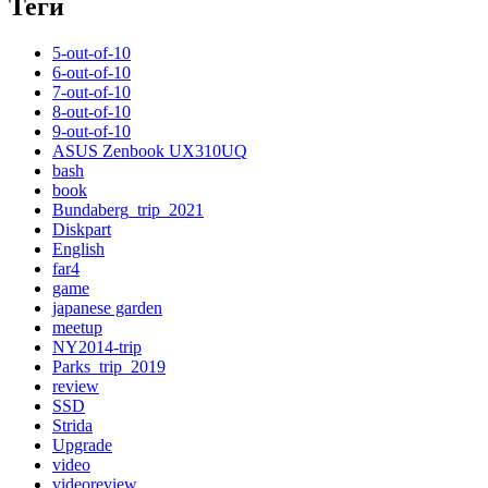
Теги
5-out-of-10
6-out-of-10
7-out-of-10
8-out-of-10
9-out-of-10
ASUS Zenbook UX310UQ
bash
book
Bundaberg_trip_2021
Diskpart
English
far4
game
japanese garden
meetup
NY2014-trip
Parks_trip_2019
review
SSD
Strida
Upgrade
video
videoreview