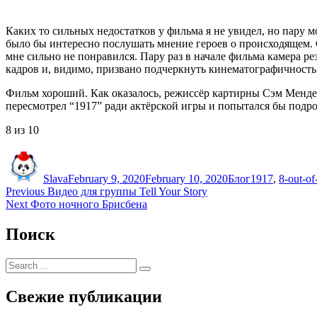
Каких то сильных недостатков у фильма я не увидел, но пару 
было бы интересно послушать мнение героев о происходящем. 
мне
сильно не понравился. Пару раз в начале фильма камера ре
кадров и, видимо,
призвано подчеркнуть кинематографичность
Фильм хороший. Как оказалось, режиссёр картирны Сэм Менд
пересмотрел “1917” ради актёрской игры и попытался бы подро
8 из 10
Author
Posted
Categories
Tags
on
Slava
February 9, 2020
February 10, 2020
Блог
1917
,
8-out-of
Post
Previous
Previous
Видео для группы Tell Your Story
Next
post:
Next
Фото ночного Брисбена
navigation
post:
Поиск
Search
Search
for:
Свежие публикации