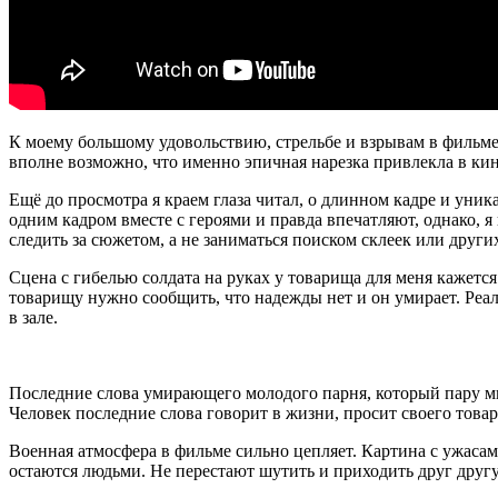
К моему большому удовольствию, стрельбе и взрывам в фильме у
вполне возможно, что именно эпичная нарезка привлекла в кин
Ещё до просмотра я краем глаза читал, о длинном кадре и уни
одним кадром вместе с героями и правда впечатляют, однако, 
следить за сюжетом, а не заниматься поиском склеек или други
Сцена с гибелью солдата на руках у товарища для меня кажетс
товарищу нужно сообщить, что надежды нет и он умирает. Реаль
в зале.
Последние слова умирающего молодого парня, который пару ми
Человек последние слова говорит в жизни, просит своего това
Военная атмосфера в фильме сильно цепляет. Картина с ужасам
остаются людьми. Не перестают шутить и приходить друг друг