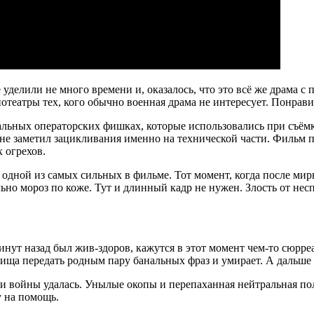
делили не много времени и, оказалось, что это всё же драма с 
отеатры тех, кого обычно военная драма не интересует. Понрав
кальных операторских фишках, которые использовались при съёмк
я не заметил зацикливания именно на технической части. Фильм
х огрехов.
я одной из самых сильных в фильме. Тот момент, когда после ми
но мороз по коже. Тут и длинный кадр не нужен. Злость от несп
нут назад был жив-здоров, кажутся в этот момент чем-то сюрр
рища передать родным пару банальных фраз и умирает. А дальше
и войны удалась. Унылые окопы и перепаханная нейтральная поло
у на помощь.