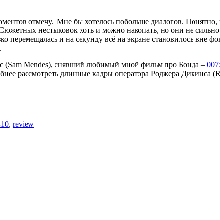
моментов отмечу. Мне бы хотелось побольше диалогов. Понятно, 
Сюжетных нестыковок хоть и можно накопать, но они не сильно
зко перемещалась и на секунду всё на экране становилось вне ф
.
ес (Sam Mendes), снявший любимый мной фильм про Бонда –
007
бнее рассмотреть длинные кадры оператора Роджера Дикинса (Ro
-10
,
review