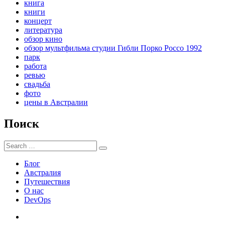
книга
книги
концерт
литература
обзор кино
обзор мультфильма студии Гибли Порко Россо 1992
парк
работа
ревью
свадьба
фото
цены в Австралии
Поиск
Search
Search
for:
Блог
Австралия
Путешествия
О нас
DevOps
Австралия