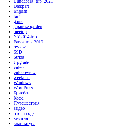
Bundaberg_trip_2021
Diskpart
English
far4
game
japanese garden
meetup
NY2014-trip
Parks_trip_2019
review
SSD
Strida
Upgrade
video
videoreview
weekend
Windows
WordPress
Брисбен
Кофе
Путешествия
видео
итоги года
кемпинг
клавиатура