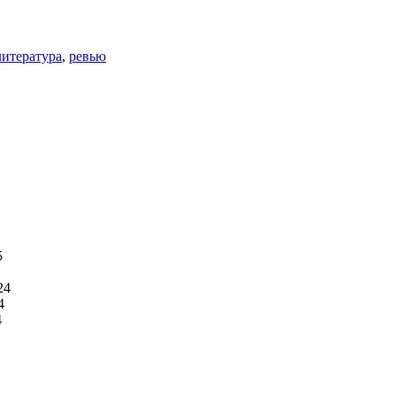
литература
,
ревью
5
24
4
4