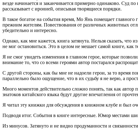
везде начинается и заканчивается примерно одинаково. Суд по
рассказывает с иронией, описывая творящиеся порядки.
В такое богатое на события время, Мо Янь помещает главного 
прежним жителям. Повествования от различных животных отлич
убедительно и интересно.
Однако, как мне кажется, книга затянута. Нельзя сказать, что 
не мог остановиться. Это в целом не мешает самой книге, как 
Я не смог увидеть изменения в главном герое, которые позвол
внимание то, что со всеми героями автор постарался распроща
С другой стороны, как бы мне не надоели герои, за то время п
параллельно было ощущение, что в их судьбу я не верю, а прост
Много моментов действительно сложно понять, так как автор п
знатоков китайского языка будут другие впечатления от прочте
Я читал эту книжки для обсуждения в книжном клубе и был оче
Подводя итог. События в книге интересные. Юмор местами шик
Из минусов. Затянуто и не видно продуманности и связанности