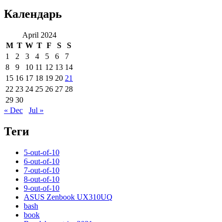
Календарь
April 2024
M
T
W
T
F
S
S
1
2
3
4
5
6
7
8
9
10
11
12
13
14
15
16
17
18
19
20
21
22
23
24
25
26
27
28
29
30
« Dec
Jul »
Теги
5-out-of-10
6-out-of-10
7-out-of-10
8-out-of-10
9-out-of-10
ASUS Zenbook UX310UQ
bash
book