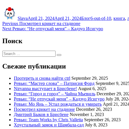
Author
Posted
Categories
Tags
on
Slava
April 21, 2024
April 21, 2024
Блог
6-out-of-10
,
книга
,
Post
Previous
Previous
Посмотрел крикет на стадионе
Next
post:
Next
Ревью: “Не отпускай меня” – Кадзуо Исигуро
navigation
post:
Поиск
Search
Search
for:
Свежие публикации
Протереть и снова найти ctrl
September 29, 2025
Ревью: “Мастер слова” – Патрисия Форд
September 9, 202
Nirvanna выступает в Брисбене!
August 6, 2025
Ревью: “Город и город” – Чайна Мьевиль
December 29, 20
Ревью: “Не отпускай меня” – Кадзуо Исигуро
July 28, 202
Ревью: Мо Янь – Устал рождаться и умирать
April 21, 202
Посмотрел крикет на стадионе
December 26, 2023
Дмитрий Быков в Брисбене
November 1, 2023
Ревью: Team Works by Chris Valletta
September 26, 2023
Хрустальный замок и Шамбала-сад
July 8, 2023