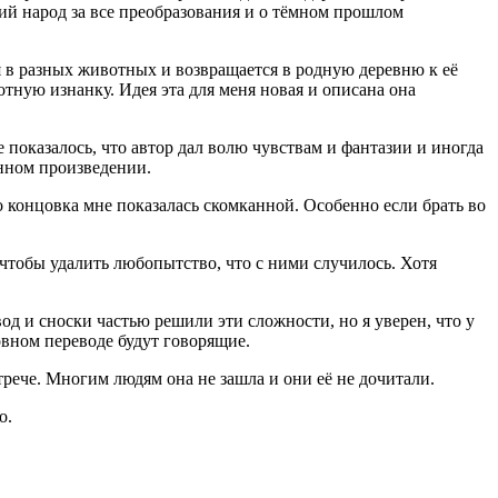
кий народ за все преобразования и о тёмном прошлом
я в разных животных и возвращается в родную деревню к её
тную изнанку. Идея эта для меня новая и описана она
е показалось, что автор дал волю чувствам и фантазии и иногда
енном произведении.
о концовка мне показалась скомканной. Особенно если брать во
 чтобы удалить любопытство, что с ними случилось. Хотя
д и сноски частью решили эти сложности, но я уверен, что у
овном переводе будут говорящие.
трече. Многим людям она не зашла и они её не дочитали.
о.