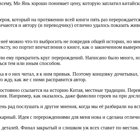
 всему, Мо Янь хорошо понимает цену, которую заплатил китайс
героя, который на протяжении всей книги пять раз перерождаетс
аются и автору (и переводчику) отлично удалось показать живо
из неё можно что-то выбросить не повредив общей истории, но мн
тексту, но портит впечатления о книге, как о законченном вывер
или ему прекратить круг перерождений. Написано было много, н
ться тем или иным способом.
ока я о них читал, я к ним привык. Поэтому концовку дочитывал,
о жду, как же с ними расправится автор.
остоянно ссылается на историю Китая, местные традиции. Перево
ния. Например, как оказалось, даже фамилии героев на при досл
нь рад послушать и другие мнения, когда мы её разбирали на вс
арный. Идея с перерождениями для меня нова и сделана отличн
 деталей. Финал закрытый и слишком уж всех ставит по местам.