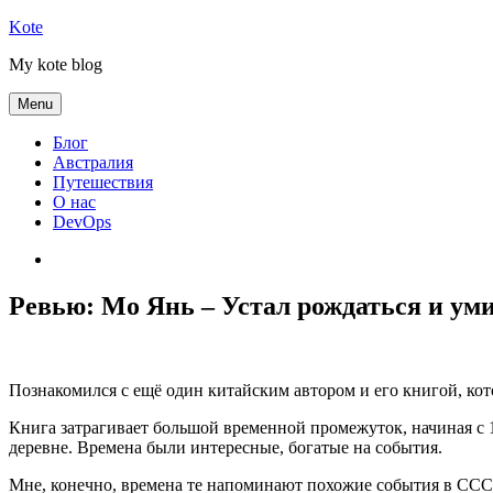
Skip
Kote
to
My kote blog
content
Menu
Блог
Австралия
Путешествия
О нас
DevOps
Австралия
Ревью: Мо Янь – Устал рождаться и ум
Познакомился с ещё один китайским автором и его книгой, кот
Книга затрагивает большой временной промежуток, начиная с 1
деревне. Времена были интересные, богатые на события.
Мне, конечно, времена те напоминают похожие события в СССР 