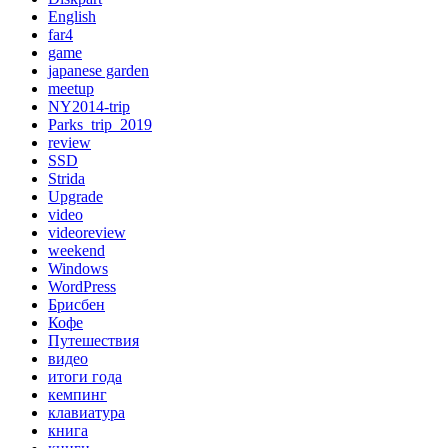
English
far4
game
japanese garden
meetup
NY2014-trip
Parks_trip_2019
review
SSD
Strida
Upgrade
video
videoreview
weekend
Windows
WordPress
Брисбен
Кофе
Путешествия
видео
итоги года
кемпинг
клавиатура
книга