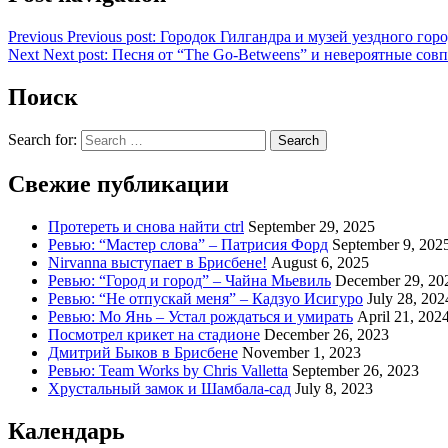
Previous
Previous post:
Городок Гилгандра и музей уездного гор
Next
Next post:
Песня от “The Go-Betweens” и невероятные сов
Поиск
Search for:
Search
Свежие публикации
Протереть и снова найти ctrl
September 29, 2025
Ревью: “Мастер слова” – Патрисия Форд
September 9, 202
Nirvanna выступает в Брисбене!
August 6, 2025
Ревью: “Город и город” – Чайна Мьевиль
December 29, 20
Ревью: “Не отпускай меня” – Кадзуо Исигуро
July 28, 202
Ревью: Мо Янь – Устал рождаться и умирать
April 21, 202
Посмотрел крикет на стадионе
December 26, 2023
Дмитрий Быков в Брисбене
November 1, 2023
Ревью: Team Works by Chris Valletta
September 26, 2023
Хрустальный замок и Шамбала-сад
July 8, 2023
Календарь