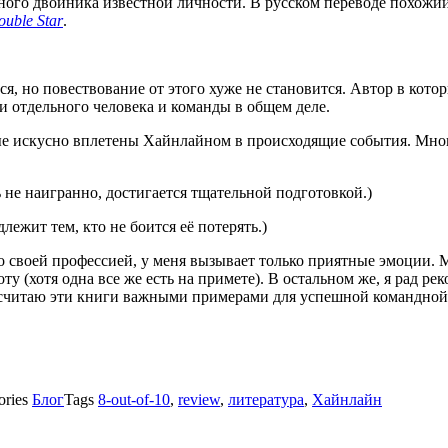
ёздного двойника известной личности. В русском переводе похож
uble Star
.
, но повествование от этого хуже не становится. Автор в кото
и отдельного человека и команды в общем деле.
е искусно вплетены Хайнлайном в происходящие события. Многи
ь не наигранно, достигается тщательной подготовкой.)
надлежит тем, кто не боится её потерять.)
го своей профессией, у меня вызывает только приятные эмоции. 
у (хотя одна все же есть на примете). В остальном же, я рад р
Я считаю эти книги важными примерами для успешной командной
ories
Блог
Tags
8-out-of-10
,
review
,
литература
,
Хайнлайн