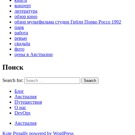
книги
концерт
литература
обзор кино
обзор мультфильма студии Гибли Порко Россо 1992
парк
работа
ревью
свадьба
фото
цены в Австралии
Поиск
Search for:
Search
Блог
Австралия
Путешествия
О нас
DevOps
Австралия
Kote
Proudly powered by WordPress