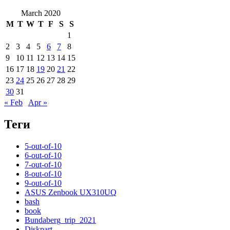
March 2020
M
T
W
T
F
S
S
1
2
3
4
5
6
7
8
9
10
11
12
13
14
15
16
17
18
19
20
21
22
23
24
25
26
27
28
29
30
31
« Feb
Apr »
Теги
5-out-of-10
6-out-of-10
7-out-of-10
8-out-of-10
9-out-of-10
ASUS Zenbook UX310UQ
bash
book
Bundaberg_trip_2021
Diskpart