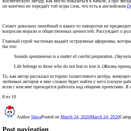
Космическую Звезду, как могло показаться в начале, а про зв
он конечно не передаёт той игры слов, что есть в английском
Do
Сюжет довольно линейный и каких-то наворотов не предвидится
вопросам морали и общественных ценностей. Рассуждает о рол
Главный герой частенько выдаёт остроумные афоризмы, которы
бы эти:
Sounds spontaneous is a matter of careful preparation. (
Звучат
Life belongs to those who do not fear to lose it. (Жизнь при
То, как автор рассказал историю талантливого актёра, живуще
любимых авторов и мне сложно будет найти у него плохую работ
всем с кем мне приходится работать над общими проектами. 
8 из 10
Author
Slava
Posted on
March 24, 2020
March 24, 2020
Categ
Post navigation