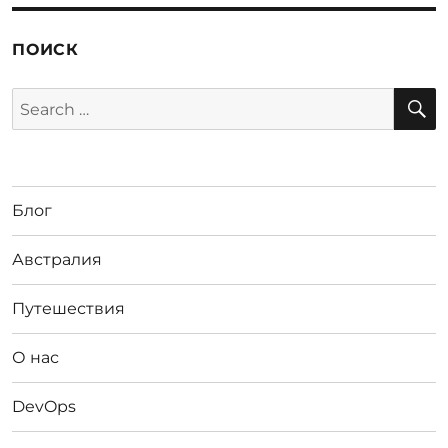
ПОИСК
S
Search
for:
Блог
Австралия
Путешествия
О нас
DevOps