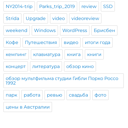
NY2014-trip
Parks_trip_2019
review
SSD
Strida
Upgrade
video
videoreview
weekend
Windows
WordPress
Брисбен
Кофе
Путешествия
видео
итоги года
кемпинг
клавиатура
книга
книги
концерт
литература
обзор кино
обзор мультфильма студии Гибли Порко Россо
1992
парк
работа
ревью
свадьба
фото
цены в Австралии