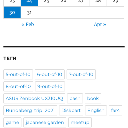
23
24
25
26
27
28
29
30
31
« Feb
Apr »
ТЕГИ
5-out-of-10
6-out-of-10
7-out-of-10
8-out-of-10
9-out-of-10
ASUS Zenbook UX310UQ
bash
book
Bundaberg_trip_2021
Diskpart
English
far4
game
japanese garden
meetup