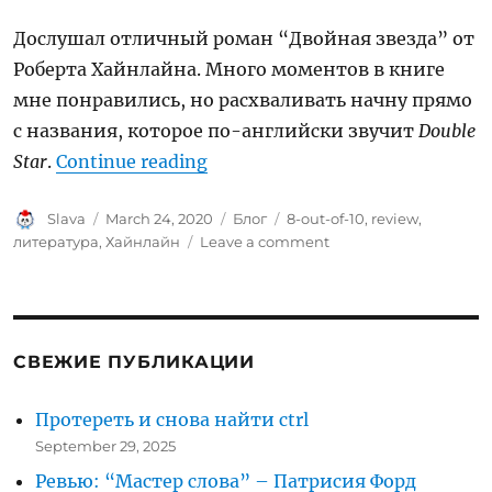
Дослушал отличный роман “Двойная звезда” от
Роберта Хайнлайна. Много моментов в книге
мне понравились, но расхваливать начну прямо
с названия, которое по-английски звучит
Double
“Ревью: Двойная звезда (Doubl
Star
.
Continue reading
Author
Posted
Categories
Tags
Slava
March 24, 2020
Блог
8-out-of-10
,
review
,
on
on
литература
,
Хайнлайн
Leave a comment
Ревью:
Двойная
звезда
(Double
Star)
СВЕЖИЕ ПУБЛИКАЦИИ
Протереть и снова найти ctrl
September 29, 2025
Ревью: “Мастер слова” – Патрисия Форд