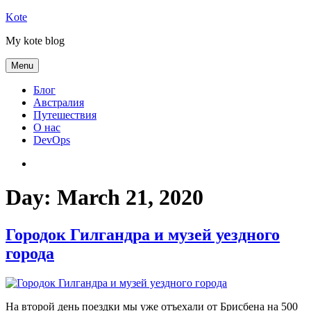
Skip
Kote
to
My kote blog
content
Menu
Блог
Австралия
Путешествия
О нас
DevOps
Австралия
Day:
March 21, 2020
Городок Гилгандра и музей уездного
города
На второй день поездки мы уже отъехали от Брисбена на 500