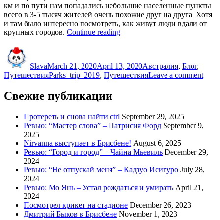
км и по пути нам попадались небольшие населенные пункты
всего в 3-5 тысяч жителей очень похожие друг на друга. Хотя
и там было интересно посмотреть, как живут люди вдали от
“Городок
крупных городов.
Continue reading
Гилгандра
Author
Posted
Categories
и
on
музей
Slava
March 21, 2020
April 13, 2020
Австралия
,
Блог
,
уездного
Tags
on
Путешествия
Parks_trip_2019
,
Путешествия
Leave a comment
города”
Горо
Гилг
Свежие публикации
и
музе
Протереть и снова найти ctrl
September 29, 2025
уезд
Ревью: “Мастер слова” – Патрисия Форд
September 9,
горо
2025
Nirvanna выступает в Брисбене!
August 6, 2025
Ревью: “Город и город” – Чайна Мьевиль
December 29,
2024
Ревью: “Не отпускай меня” – Кадзуо Исигуро
July 28,
2024
Ревью: Мо Янь – Устал рождаться и умирать
April 21,
2024
Посмотрел крикет на стадионе
December 26, 2023
Дмитрий Быков в Брисбене
November 1, 2023