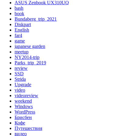
ASUS Zenbook UX310UQ
bash
book
Bundaberg_trip_2021
Diskpart
English
far4
game
japanese garden
meetup
NY2014-trip
Parks_trip_2019
review
SSD
Strida
Upgrade
video
videoreview
weekend
Windows
WordPress
Брисбен
Кофе
Путешествия
видео