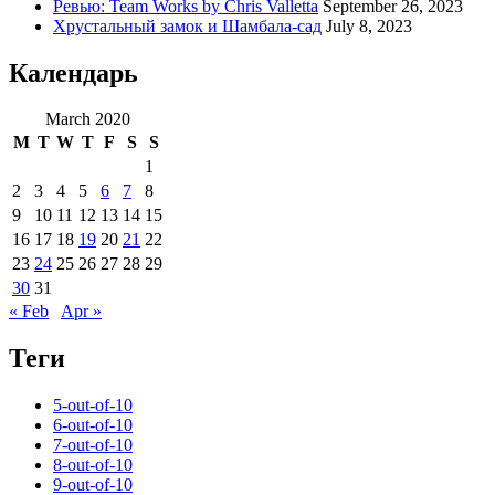
Ревью: Team Works by Chris Valletta
September 26, 2023
Хрустальный замок и Шамбала-сад
July 8, 2023
Календарь
March 2020
M
T
W
T
F
S
S
1
2
3
4
5
6
7
8
9
10
11
12
13
14
15
16
17
18
19
20
21
22
23
24
25
26
27
28
29
30
31
« Feb
Apr »
Теги
5-out-of-10
6-out-of-10
7-out-of-10
8-out-of-10
9-out-of-10