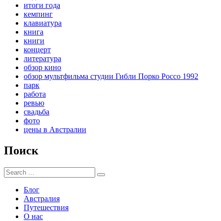
итоги года
кемпинг
клавиатура
книга
книги
концерт
литература
обзор кино
обзор мультфильма студии Гибли Порко Россо 1992
парк
работа
ревью
свадьба
фото
цены в Австралии
Поиск
Search
Search
for:
Блог
Австралия
Путешествия
О нас