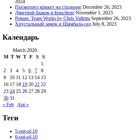
2024
Посмотрел крикет на стадионе
December 26, 2023
Дмитрий Быков в Брисбене
November 1, 2023
Ревью: Team Works by Chris Valletta
September 26, 2023
Хрустальный замок и Шамбала-сад
July 8, 2023
Календарь
March 2020
M
T
W
T
F
S
S
1
2
3
4
5
6
7
8
9
10
11
12
13
14
15
16
17
18
19
20
21
22
23
24
25
26
27
28
29
30
31
« Feb
Apr »
Теги
5-out-of-10
6-out-of-10