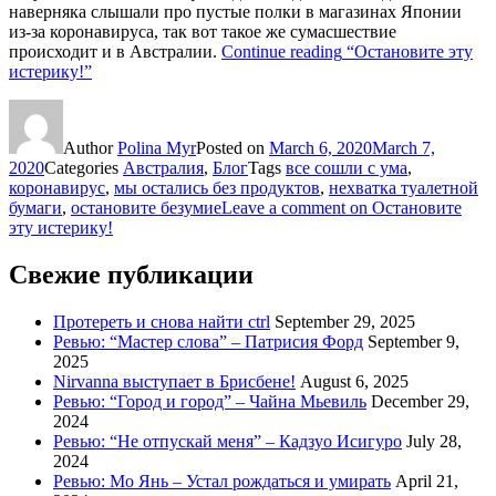
наверняка слышали про пустые полки в магазинах Японии
из-за коронавируса, так вот такое же сумасшествие
происходит и в Австралии.
Continue reading
“Остановите эту
истерику!”
Author
Polina Myr
Posted on
March 6, 2020
March 7,
2020
Categories
Австралия
,
Блог
Tags
все сошли с ума
,
коронавирус
,
мы остались без продуктов
,
нехватка туалетной
бумаги
,
остановите безумие
Leave a comment
on Остановите
эту истерику!
Свежие публикации
Протереть и снова найти ctrl
September 29, 2025
Ревью: “Мастер слова” – Патрисия Форд
September 9,
2025
Nirvanna выступает в Брисбене!
August 6, 2025
Ревью: “Город и город” – Чайна Мьевиль
December 29,
2024
Ревью: “Не отпускай меня” – Кадзуо Исигуро
July 28,
2024
Ревью: Мо Янь – Устал рождаться и умирать
April 21,