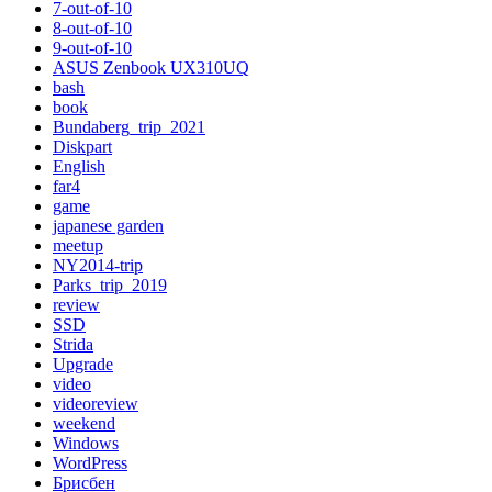
7-out-of-10
8-out-of-10
9-out-of-10
ASUS Zenbook UX310UQ
bash
book
Bundaberg_trip_2021
Diskpart
English
far4
game
japanese garden
meetup
NY2014-trip
Parks_trip_2019
review
SSD
Strida
Upgrade
video
videoreview
weekend
Windows
WordPress
Брисбен