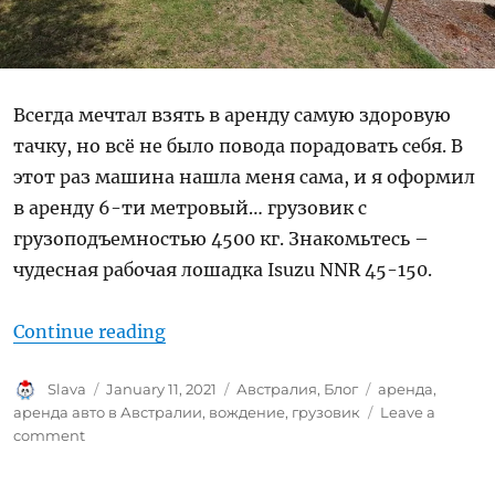
Всегда мечтал взять в аренду самую здоровую
тачку, но всё не было повода порадовать себя. В
этот раз машина нашла меня сама, и я оформил
в аренду 6-ти метровый… грузовик с
грузоподъемностью 4500 кг. Знакомьтесь –
чудесная рабочая лошадка Isuzu NNR 45-150.
“Берём в аренду дерзкую тачку”
Continue reading
Author
Posted
Categories
Tags
Slava
January 11, 2021
Австралия
,
Блог
аренда
,
on
аренда авто в Австралии
,
вождение
,
грузовик
Leave a
on
comment
Берём
в