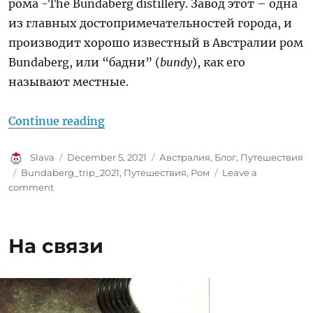
рома -The Bundaberg distillery. Завод этот – одна
из главных достопримечательностей города, и
производит хорошо известный в Австралии ром
Bundaberg, или “бадни” (
bundy
), как его
называют местные.
“Завод по производству рома Bund
Continue reading
Author
Posted
Categories
Slava
December 5, 2021
Австралия
,
Блог
,
Путешествия
on
Tags
Bundaberg_trip_2021
,
Путешествия
,
Ром
Leave a
on
comment
Завод
по
производству
На связи
рома
Bundaberg