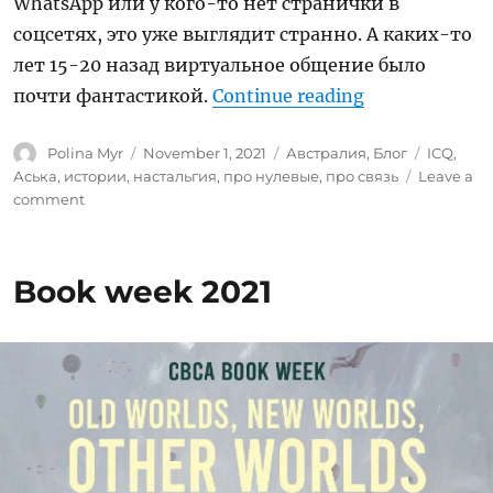
WhatsApp или у кого-то нет странички в
соцсетях, это уже выглядит странно. А каких-то
лет 15-20 назад виртуальное общение было
“На связи”
почти фантастикой.
Continue reading
Author
Posted
Categories
Tags
Polina Myr
November 1, 2021
Австралия
,
Блог
ICQ
,
on
Аська
,
истории
,
настальгия
,
про нулевые
,
про связь
Leave a
on
comment
На
связи
Book week 2021