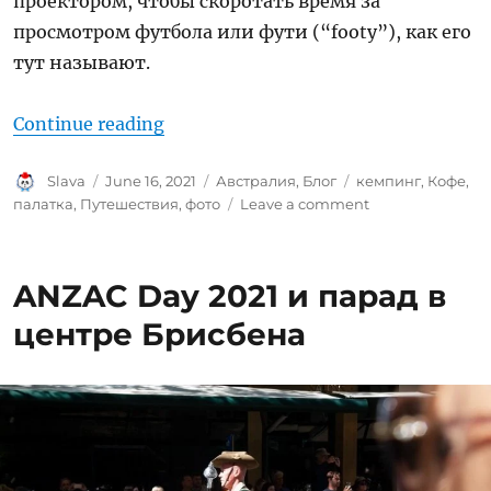
проектором, чтобы скоротать время за
просмотром футбола или фути (“footy”), как его
тут называют.
“Поездка на кемпинг – Yarramalo
Continue reading
Author
Posted
Categories
Tags
Slava
June 16, 2021
Австралия
,
Блог
кемпинг
,
Кофе
,
on
on
палатка
,
Путешествия
,
фото
Leave a comment
Поездка
на
кемпинг
ANZAC Day 2021 и парад в
–
Yarramalong
центре Брисбена