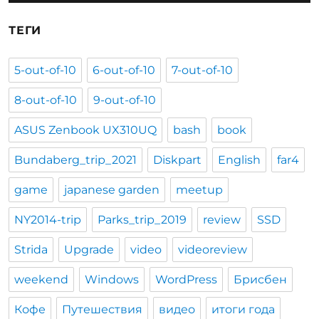
ТЕГИ
5-out-of-10
6-out-of-10
7-out-of-10
8-out-of-10
9-out-of-10
ASUS Zenbook UX310UQ
bash
book
Bundaberg_trip_2021
Diskpart
English
far4
game
japanese garden
meetup
NY2014-trip
Parks_trip_2019
review
SSD
Strida
Upgrade
video
videoreview
weekend
Windows
WordPress
Брисбен
Кофе
Путешествия
видео
итоги года