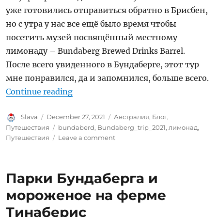
уже готовились отправиться обратно в Брисбен,
но с утра у нас все ещё было время чтобы
посетить музей посвящённый местному
лимонаду – Bundaberg Brewed Drinks Barrel.
После всего увиденного в Бундаберге, этот тур
мне понравился, да и запомнился, больше всего.
“Лимонад – Bundaberg Brewed Dri
Continue reading
Author
Posted
Categories
Slava
December 27, 2021
Австралия
,
Блог
,
on
Tags
Путешествия
bundaberd
,
Bundaberg_trip_2021
,
лимонад
,
on
Путешествия
Leave a comment
Лимонад
–
Bundaberg
Парки Бундаберга и
Brewed
Drinks
мороженое на ферме
Тинаберис