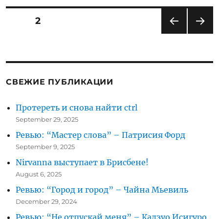
аренду
дерзкую
Posts
PAGE
2
тачку
PRE
NEXT
pagination
VIOU
PAG
S
E
PAG
E
СВЕЖИЕ ПУБЛИКАЦИИ
Протереть и снова найти ctrl
September 29, 2025
Ревью: “Мастер слова” – Патрисия Форд
September 9, 2025
Nirvanna выступает в Брисбене!
August 6, 2025
Ревью: “Город и город” – Чайна Мьевиль
December 29, 2024
Ревью: “Не отпускай меня” – Кадзуо Исигуро