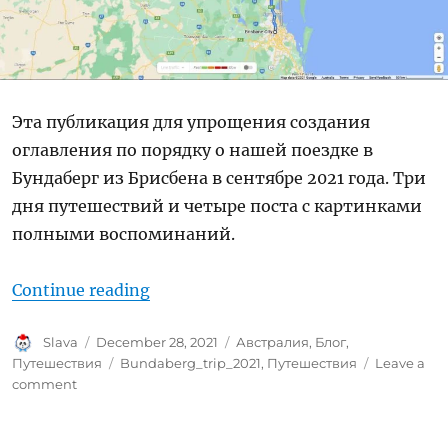
Эта публикация для упрощения создания
оглавления по порядку о нашей поездке в
Бундаберг из Брисбена в сентябре 2021 года. Три
дня путешествий и четыре поста с картинками
полными воспоминаний.
“Дорога на Бундаберг”
Continue reading
Author
Posted
Categories
Slava
December 28, 2021
Австралия
,
Блог
,
on
Tags
Путешествия
Bundaberg_trip_2021
,
Путешествия
Leave a
on
comment
Дорога
на
Бундаберг