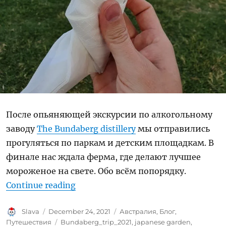
После опьяняющей экскурсии по алкогольному
заводу
The Bundaberg distillery
мы отправились
прогуляться по паркам и детским площадкам. В
финале нас ждала ферма, где делают лучшее
мороженое на свете. Обо всём попорядку.
“Парки Бундаберга и мороженое 
Continue reading
Author
Posted
Categories
Slava
December 24, 2021
Австралия
,
Блог
,
on
Tags
Путешествия
Bundaberg_trip_2021
,
japanese garden
,