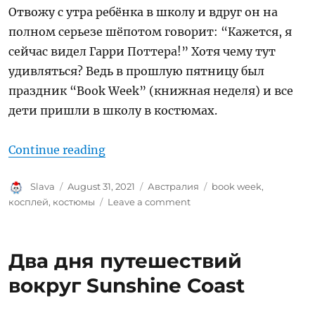
Отвожу с утра ребёнка в школу и вдруг он на
полном серьезе шёпотом говорит: “Кажется, я
сейчас видел Гарри Поттера!” Хотя чему тут
удивляться? Ведь в прошлую пятницу был
праздник “Book Week” (книжная неделя) и все
дети пришли в школу в костюмах.
“Book week 2021”
Continue reading
Author
Posted
Categories
Tags
Slava
August 31, 2021
Австралия
book week
,
on
on
косплей
,
костюмы
Leave a comment
Book
week
2021
Два дня путешествий
вокруг Sunshine Coast