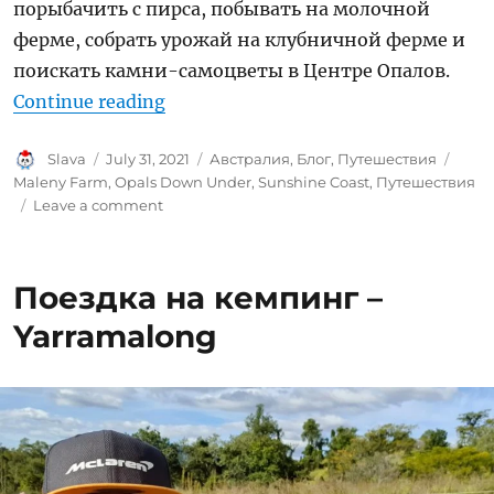
порыбачить с пирса, побывать на молочной
ферме, собрать урожай на клубничной ферме и
поискать камни-самоцветы в Центре Опалов.
“Два дня путешествий вокруг Suns
Continue reading
Author
Posted
Categories
Tags
Slava
July 31, 2021
Австралия
,
Блог
,
Путешествия
on
Maleny Farm
,
Opals Down Under
,
Sunshine Coast
,
Путешествия
on
Leave a comment
Два
дня
путешествий
Поездка на кемпинг –
вокруг
Sunshine
Yarramalong
Coast