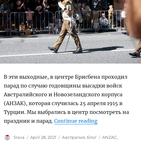
В эти выходные, в центре Брисбена проходил
парад по случаю годовщины высадки войск
Австралийского и Новозеландского корпуса
(АНЗАК), которая случилась 25 апреля 1915 в
Турции. Мы выбрались в центр посмотреть на
“ANZAC Day 2021
праздник и парад.
Continue reading
Author
Posted
Categories
Tags
Slava
April 28, 2021
Австралия
,
Блог
ANZAC
,