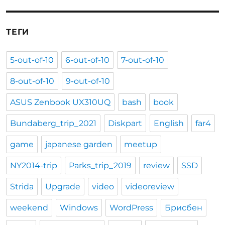
ТЕГИ
5-out-of-10
6-out-of-10
7-out-of-10
8-out-of-10
9-out-of-10
ASUS Zenbook UX310UQ
bash
book
Bundaberg_trip_2021
Diskpart
English
far4
game
japanese garden
meetup
NY2014-trip
Parks_trip_2019
review
SSD
Strida
Upgrade
video
videoreview
weekend
Windows
WordPress
Брисбен