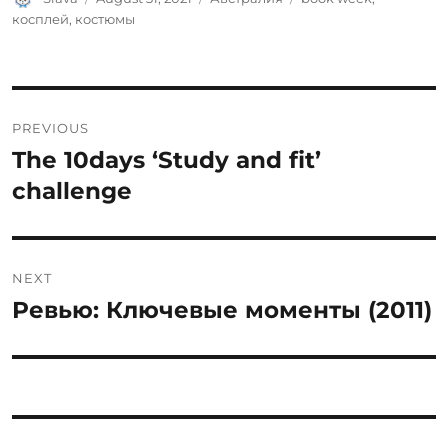
on
косплей
,
костюмы
Post
PREVIOUS
navigation
The 10days ‘Study and fit’
Previous
post:
challenge
NEXT
Ревью: Ключевые моменты (2011)
Next
post: