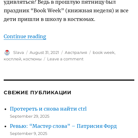
удивляться? Ведь в прошлую пятницу был
праздник “Book Week” (книжная неделя) и все
дети пришли в школу в костюмах.
“Book week 2021”
Continue reading
Author
Posted
Categories
Tags
Slava
August 31, 2021
Австралия
book week
,
on
on
косплей
,
костюмы
Leave a comment
Book
week
2021
СВЕЖИЕ ПУБЛИКАЦИИ
Протереть и снова найти ctrl
September 29, 2025
Ревью: “Мастер слова” – Патрисия Форд
September 9, 2025