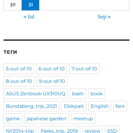
30
31
« Jul
Sep »
ТЕГИ
5-out-of-10
6-out-of-10
7-out-of-10
8-out-of-10
9-out-of-10
ASUS Zenbook UX310UQ
bash
book
Bundaberg_trip_2021
Diskpart
English
far4
game
japanese garden
meetup
NY2014-trip
Parks_trip_2019
review
SSD