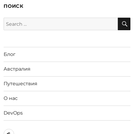
ПОИСК
S
Search
for:
Блог
Австралия
Путешествия
О нас
DevOps
Австралия