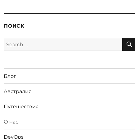
ПОИСК
S
Search
for:
Блог
Австралия
Путешествия
О нас
DevOps