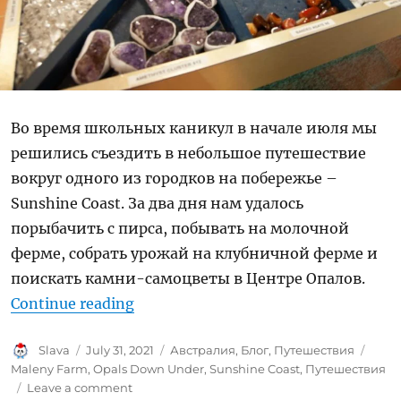
Во время школьных каникул в начале июля мы
решились съездить в небольшое путешествие
вокруг одного из городков на побережье –
Sunshine Coast. За два дня нам удалось
порыбачить с пирса, побывать на молочной
ферме, собрать урожай на клубничной ферме и
поискать камни-самоцветы в Центре Опалов.
“Два дня путешествий вокруг Suns
Continue reading
Author
Posted
Categories
Tags
Slava
July 31, 2021
Австралия
,
Блог
,
Путешествия
on
Maleny Farm
,
Opals Down Under
,
Sunshine Coast
,
Путешествия
on
Leave a comment