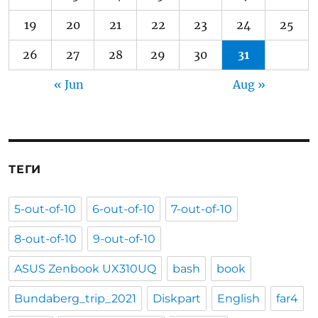
19
20
21
22
23
24
25
26
27
28
29
30
31
« Jun
Aug »
ТЕГИ
5-out-of-10
6-out-of-10
7-out-of-10
8-out-of-10
9-out-of-10
ASUS Zenbook UX310UQ
bash
book
Bundaberg_trip_2021
Diskpart
English
far4