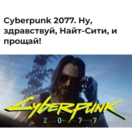
Два
дня
путешествий
Cyberpunk 2077. Ну,
вокруг
Sunshine
здравствуй, Найт-Сити, и
Coast
прощай!