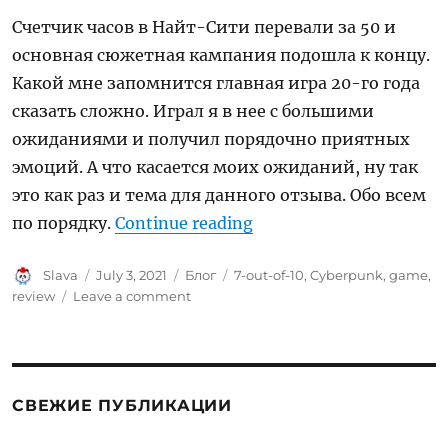
Счетчик часов в Найт-Сити перевали за 50 и
основная сюжетная кампания подошла к концу.
Какой мне запомнится главная игра 20-го года
сказать сложно. Играл я в нее с большими
ожиданиями и получил порядочно приятных
эмоций. А что касается моих ожиданий, ну так
это как раз и тема для данного отзыва. Обо всем
“Cyberpunk 2077. Ну, 
по порядку.
Continue reading
Author
Posted
Categories
Tags
Slava
July 3, 2021
Блог
7-out-of-10
,
Cyberpunk
,
game
,
on
on
review
Leave a comment
Cyberpunk
2077.
Ну,
здравствуй,
Найт-
СВЕЖИЕ ПУБЛИКАЦИИ
Сити,
и