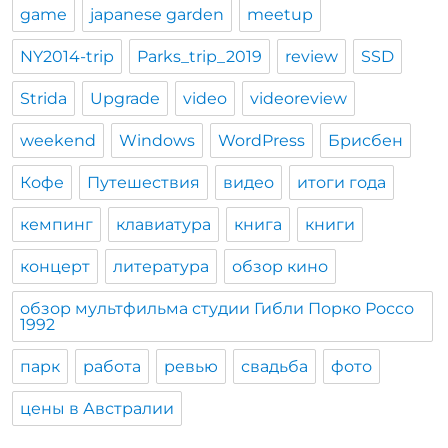
game
japanese garden
meetup
NY2014-trip
Parks_trip_2019
review
SSD
Strida
Upgrade
video
videoreview
weekend
Windows
WordPress
Брисбен
Кофе
Путешествия
видео
итоги года
кемпинг
клавиатура
книга
книги
концерт
литература
обзор кино
обзор мультфильма студии Гибли Порко Россо
1992
парк
работа
ревью
свадьба
фото
цены в Австралии