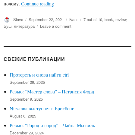
“Ревью: Ключевые моменты (2011)”
почему.
Continue reading
Author
Posted
Categories
Tags
Slava
September 22, 2021
Блог
7-out-of-10
,
book
,
review
,
on
on
Буш
,
литература
Leave a comment
Ревью:
Ключевые
моменты
(2011)
СВЕЖИЕ ПУБЛИКАЦИИ
Протереть и снова найти ctrl
September 29, 2025
Ревью: “Мастер слова” – Патрисия Форд
September 9, 2025
Nirvanna выступает в Брисбене!
August 6, 2025
Ревью: “Город и город” – Чайна Мьевиль
December 29, 2024