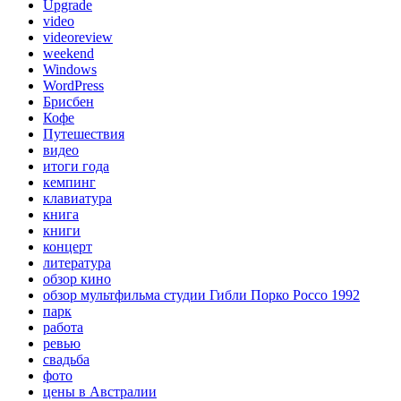
Upgrade
video
videoreview
weekend
Windows
WordPress
Брисбен
Кофе
Путешествия
видео
итоги года
кемпинг
клавиатура
книга
книги
концерт
литература
обзор кино
обзор мультфильма студии Гибли Порко Россо 1992
парк
работа
ревью
свадьба
фото
цены в Австралии