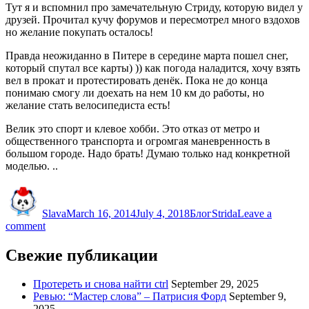
Тут я и вспомнил про замечательную Стриду, которую видел у
друзей. Прочитал кучу форумов и пересмотрел много вздохов
но желание покупать осталось!
Правда неожиданно в Питере в середине марта пошел снег,
который спутал все карты) )) как погода наладится, хочу взять
вел в прокат и протестировать денёк. Пока не до конца
понимаю смогу ли доехать на нем 10 км до работы, но
желание стать велосипедиста есть!
Велик это спорт и клевое хобби. Это отказ от метро и
общественного транспорта и огромгая маневренность в
большом городе. Надо брать! Думаю только над конкретной
моделью. ..
Author
Posted
Categories
Tags
on
Slava
March 16, 2014
July 4, 2018
Блог
Strida
Leave a
on
comment
Я
хочу
Свежие публикации
велосипед!
Протереть и снова найти ctrl
September 29, 2025
Ревью: “Мастер слова” – Патрисия Форд
September 9,
2025