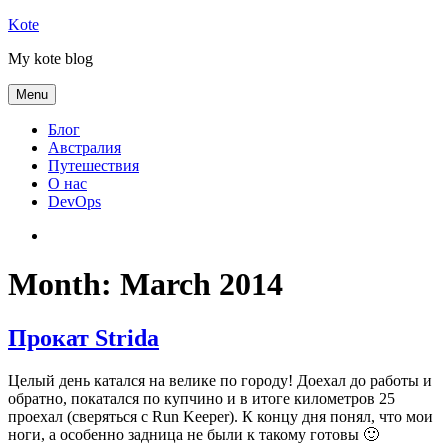
Skip
Kote
to
My kote blog
content
Menu
Блог
Австралия
Путешествия
О нас
DevOps
Австралия
Month:
March 2014
Прокат Strida
Целый день катался на велике по городу! Доехал до работы и
обратно, покатался по купчино и в итоге километров 25
проехал (сверяться с Run Keeper). К концу дня понял, что мои
ноги, а особенно задница не были к такому готовы 🙂