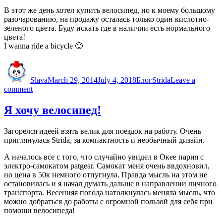
В этот же день хотел купить велосипед, но к моему большому
разочарованию, на продажу осталась только один кислотно-
зеленого цвета. Буду искать где в наличии есть нормального
цвета!
I wanna ride a bicycle 🙂
Author
Posted
Categories
Tags
on
Slava
March 29, 2014
July 4, 2018
Блог
Strida
Leave a
on
comment
Прокат
Strida
Я хочу велосипед!
Загорелся идеей взять велик для поездок на работу. Очень
приглянулась Strida, за компактность и необычный дизайн.
А началось все с того, что случайно увидел в Окее парня с
электро-самокатом patgear. Самокат меня очень ввдохновил,
но цена в 50к немного отпугнула. Правда мысль на этом не
остановилась и я начал думать дальше в направлении личного
транспорта. Весенняя погода натолкнулась меняла мысль, что
можно добраться до работы с огромной пользой для себя при
помощи велосипеда!