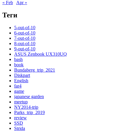
« Feb
Apr »
Теги
5-out-of-10
6-out-of-10
7-out-of-10
8-out-of-10
9-out-of-10
ASUS Zenbook UX310UQ
bash
book
Bundaberg_trip_2021
Diskpart
English
far4
game
japanese garden
meetup
NY2014-trip
Parks_trip_2019
review
SSD
Strida