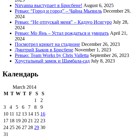
Nirvanna выступает в Брисбене!
August 6, 2025
Ревью: “Город и город” – Чайна Мьевиль
December 29,
2024
Ревью: “Не отпускай меня” – Кадзуо Исигуро
July 28,
2024
Ревью: Мо Янь – Устал рождаться и умирать
April 21,
2024
Посмотрел крикет на стадионе
December 26, 2023
Дмитрий Быков в Брисбене
November 1, 2023
Ревью: Team Works by Chris Valletta
September 26, 2023
Хрустальный замок и Шамбала-сад
July 8, 2023
Календарь
March 2014
M
T
W
T
F
S
S
1
2
3
4
5
6
7
8
9
10
11
12
13
14
15
16
17
18
19
20
21
22
23
24
25
26
27
28
29
30
31