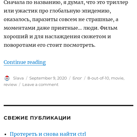
Сначала по названию, я думал, что это триллер
или ужастик про глобальную эпидемию,
оказалось, паразиты совсем не страшные, а
моментами даже приятные… люди. Фильм
хороший и для наслаждения сюжетом и
поворотами его стоит посмотреть.
“Ревью: Паразиты (2019)”
Continue reading
Author
Posted
Categories
Tags
Slava
September 9, 2020
Блог
8-out-of-10
,
movie
,
on
on
review
Leave a comment
Ревью:
Паразиты
(2019)
СВЕЖИЕ ПУБЛИКАЦИИ
Протереть и снова найти ctrl