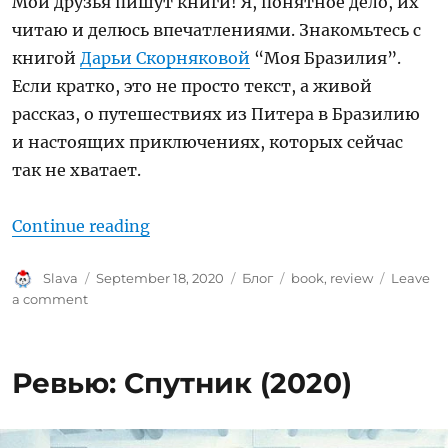
Мои друзья пишут книги! Я, понятное дело, их
читаю и делюсь впечатлениями. Знакомьтесь с
книгой
Дарьи Скорняковой
“Моя Бразилия”.
Если кратко, это не просто текст, а живой
рассказ, о путешествиях из Питера в Бразилию
и настоящих приключениях, которых сейчас
так не хватает.
“Ревью: Моя Бразилия”
Continue reading
Author
Posted
Categories
Tags
Slava
September 18, 2020
Блог
book
,
review
Leave
on
on
a comment
Ревью:
Моя
Бразилия
Ревью: Спутник (2020)