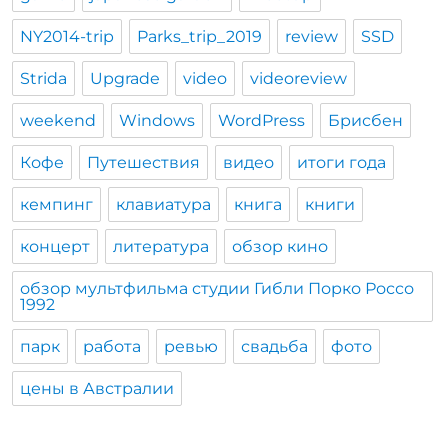
NY2014-trip
Parks_trip_2019
review
SSD
Strida
Upgrade
video
videoreview
weekend
Windows
WordPress
Брисбен
Кофе
Путешествия
видео
итоги года
кемпинг
клавиатура
книга
книги
концерт
литература
обзор кино
обзор мультфильма студии Гибли Порко Россо
1992
парк
работа
ревью
свадьба
фото
цены в Австралии