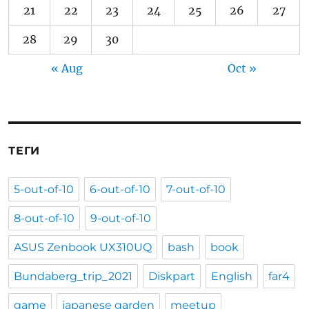
21
22
23
24
25
26
27
28
29
30
« Aug
Oct »
ТЕГИ
5-out-of-10
6-out-of-10
7-out-of-10
8-out-of-10
9-out-of-10
ASUS Zenbook UX310UQ
bash
book
Bundaberg_trip_2021
Diskpart
English
far4
game
japanese garden
meetup