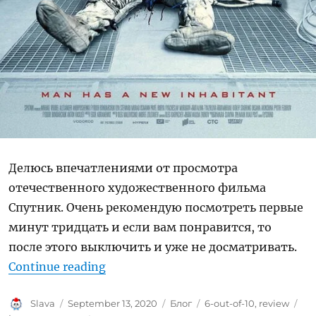
Делюсь впечатлениями от просмотра
отечественного художественного фильма
Спутник. Очень рекомендую посмотреть первые
минут тридцать и если вам понравится, то
после этого выключить и уже не досматривать.
“Ревью: Спутник (2020)”
Continue reading
Author
Posted
Categories
Tags
Slava
September 13, 2020
Блог
6-out-of-10
,
review