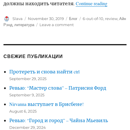
“Ревью: 
должны находить читателя.
Continue reading
Author
Posted
Categories
Tags
Slava
November 30, 2019
Блог
6-out-of-10
,
review
,
Айн
on
on
Рэнд
,
литература
Leave a comment
Ревью:
Атлант
расправил
плечи
СВЕЖИЕ ПУБЛИКАЦИИ
Протереть и снова найти ctrl
September 29, 2025
Ревью: “Мастер слова” – Патрисия Форд
September 9, 2025
Nirvanna выступает в Брисбене!
August 6, 2025
Ревью: “Город и город” – Чайна Мьевиль
December 29, 2024