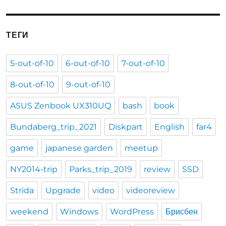
ТЕГИ
5-out-of-10
6-out-of-10
7-out-of-10
8-out-of-10
9-out-of-10
ASUS Zenbook UX310UQ
bash
book
Bundaberg_trip_2021
Diskpart
English
far4
game
japanese garden
meetup
NY2014-trip
Parks_trip_2019
review
SSD
Strida
Upgrade
video
videoreview
weekend
Windows
WordPress
Брисбен