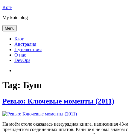
Skip
Kote
to
My kote blog
content
Menu
Блог
Австралия
Путешествия
О нас
DevOps
Австралия
Tag:
Буш
Ревью: Ключевые моменты (2011)
На моём столе оказалась незаурядная книга, написанная 43-м
президентом соединённых штатов. Раньше я не был знаком с