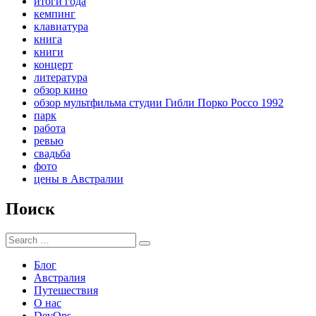
итоги года
кемпинг
клавиатура
книга
книги
концерт
литература
обзор кино
обзор мультфильма студии Гибли Порко Россо 1992
парк
работа
ревью
свадьба
фото
цены в Австралии
Поиск
Search
Search
for:
Блог
Австралия
Путешествия
О нас
DevOps