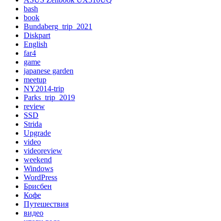
bash
book
Bundaberg_trip_2021
Diskpart
English
far4
game
japanese garden
meetup
NY2014-trip
Parks_trip_2019
review
SSD
Strida
Upgrade
video
videoreview
weekend
Windows
WordPress
Брисбен
Кофе
Путешествия
видео