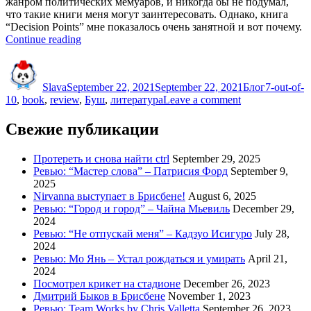
жанром политических мемуаров, и никогда бы не подумал,
что такие книги меня могут заинтересовать. Однако, книга
“Decision Points” мне показалось очень занятной и вот почему.
“Ревью:
Continue reading
Ключевые
Author
Posted
Categories
Tags
моменты
on
(2011)”
Slava
September 22, 2021
September 22, 2021
Блог
7-out-of-
on
10
,
book
,
review
,
Буш
,
литература
Leave a comment
Ревью:
Ключевые
Свежие публикации
моменты
(2011)
Протереть и снова найти ctrl
September 29, 2025
Ревью: “Мастер слова” – Патрисия Форд
September 9,
2025
Nirvanna выступает в Брисбене!
August 6, 2025
Ревью: “Город и город” – Чайна Мьевиль
December 29,
2024
Ревью: “Не отпускай меня” – Кадзуо Исигуро
July 28,
2024
Ревью: Мо Янь – Устал рождаться и умирать
April 21,
2024
Посмотрел крикет на стадионе
December 26, 2023
Дмитрий Быков в Брисбене
November 1, 2023
Ревью: Team Works by Chris Valletta
September 26, 2023