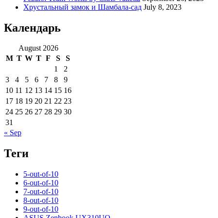
Хрустальный замок и Шамбала-сад
July 8, 2023
Календарь
August 2026
M
T
W
T
F
S
S
1
2
3
4
5
6
7
8
9
10
11
12
13
14
15
16
17
18
19
20
21
22
23
24
25
26
27
28
29
30
31
« Sep
Теги
5-out-of-10
6-out-of-10
7-out-of-10
8-out-of-10
9-out-of-10
ASUS Zenbook UX310UQ