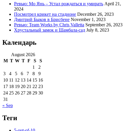
Ревью: Мо Янь – Устал рождаться и умирать
April 21,
2024
Посмотрел крикет на стадионе
December 26, 2023
Дмитрий Быков в Брисбене
November 1, 2023
Ревью: Team Works by Chris Valletta
September 26, 2023
Хрустальный замок и Шамбала-сад
July 8, 2023
Календарь
August 2026
M
T
W
T
F
S
S
1
2
3
4
5
6
7
8
9
10
11
12
13
14
15
16
17
18
19
20
21
22
23
24
25
26
27
28
29
30
31
« Sep
Теги
5-out-of-10