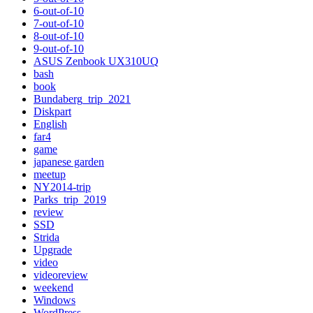
6-out-of-10
7-out-of-10
8-out-of-10
9-out-of-10
ASUS Zenbook UX310UQ
bash
book
Bundaberg_trip_2021
Diskpart
English
far4
game
japanese garden
meetup
NY2014-trip
Parks_trip_2019
review
SSD
Strida
Upgrade
video
videoreview
weekend
Windows
WordPress