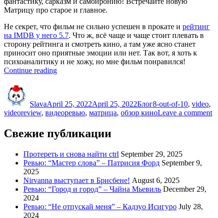
фантастику, сарказм и самоиронию! Встречайте новую
Матрицу про старое и главное.
Не секрет, что фильм не сильно успешен в прокате и
рейтинг
на IMDB у него 5.7
. Что ж, всё чаще и чаще стоит плевать в
сторону рейтинга и смотреть кино, а там уже ясно станет
приносит оно приятные эмоции или нет. Так вот, я хоть к
психоаналитику и не хожу, но мне фильм понравился!
“Ревью:
Continue reading
Матрица:
Author
Posted
Categories
Tags
Воскрешение
on
(2021)”
Slava
April 25, 2022
April 25, 2022
Блог
8-out-of-10
,
video
,
o
videoreview
,
видеоревью
,
матрица
,
обзор кино
Leave a comment
Р
М
Свежие публикации
В
(
Протереть и снова найти ctrl
September 29, 2025
Ревью: “Мастер слова” – Патрисия Форд
September 9,
2025
Nirvanna выступает в Брисбене!
August 6, 2025
Ревью: “Город и город” – Чайна Мьевиль
December 29,
2024
Ревью: “Не отпускай меня” – Кадзуо Исигуро
July 28,
2024