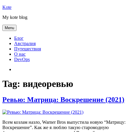
Skip
Kote
to
My kote blog
content
Menu
Блог
Австралия
Путешествия
О нас
DevOps
Австралия
Tag:
видеоревью
Ревью: Матрица: Воскрешение (2021)
Всем козлам назло, Warner Bros выпустила новую “Матрицу:
Воскрешение”. Как же я люблю такую старомодную