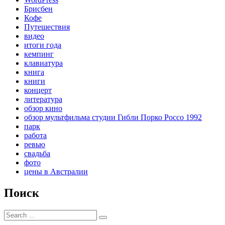
Брисбен
Кофе
Путешествия
видео
итоги года
кемпинг
клавиатура
книга
книги
концерт
литература
обзор кино
обзор мультфильма студии Гибли Порко Россо 1992
парк
работа
ревью
свадьба
фото
цены в Австралии
Поиск
Search
Search
for: