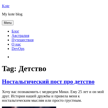
Skip
Kote
to
My kote blog
content
Menu
Блог
Австралия
Путешествия
О нас
DevOps
Австралия
Tag:
Детство
Ностальгический пост про детство
Хочу вас познакомить с медведем Мики. Ему 25 лет и он мой
друг. История нашей дружбы и привела меня к
ностальгическим мыслям или просто грустным.