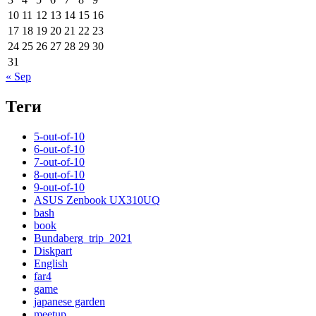
10
11
12
13
14
15
16
17
18
19
20
21
22
23
24
25
26
27
28
29
30
31
« Sep
Теги
5-out-of-10
6-out-of-10
7-out-of-10
8-out-of-10
9-out-of-10
ASUS Zenbook UX310UQ
bash
book
Bundaberg_trip_2021
Diskpart
English
far4
game
japanese garden
meetup