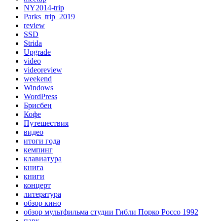
NY2014-trip
Parks_trip_2019
review
SSD
Strida
Upgrade
video
videoreview
weekend
Windows
WordPress
Брисбен
Кофе
Путешествия
видео
итоги года
кемпинг
клавиатура
книга
книги
концерт
литература
обзор кино
обзор мультфильма студии Гибли Порко Россо 1992
парк