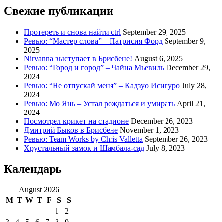
пост
Свежие публикации
про
детство
Протереть и снова найти ctrl
September 29, 2025
Ревью: “Мастер слова” – Патрисия Форд
September 9,
2025
Nirvanna выступает в Брисбене!
August 6, 2025
Ревью: “Город и город” – Чайна Мьевиль
December 29,
2024
Ревью: “Не отпускай меня” – Кадзуо Исигуро
July 28,
2024
Ревью: Мо Янь – Устал рождаться и умирать
April 21,
2024
Посмотрел крикет на стадионе
December 26, 2023
Дмитрий Быков в Брисбене
November 1, 2023
Ревью: Team Works by Chris Valletta
September 26, 2023
Хрустальный замок и Шамбала-сад
July 8, 2023
Календарь
August 2026
M
T
W
T
F
S
S
1
2
3
4
5
6
7
8
9