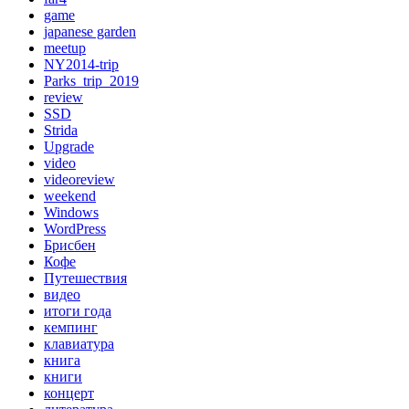
game
japanese garden
meetup
NY2014-trip
Parks_trip_2019
review
SSD
Strida
Upgrade
video
videoreview
weekend
Windows
WordPress
Брисбен
Кофе
Путешествия
видео
итоги года
кемпинг
клавиатура
книга
книги
концерт