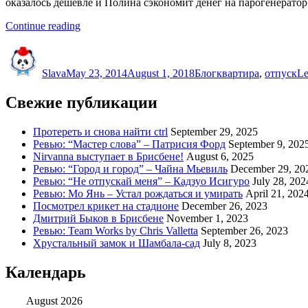
оказалось дешевле и Полина сэкономит денег на парогенератор
“В
Continue reading
мае,
Author
Posted
Categories
Tags
наконец-
on
то,
Slava
May 23, 2014
August 1, 2018
Блог
квартира
,
отпуск
Le
май-
месяц!”
Свежие публикации
Протереть и снова найти ctrl
September 29, 2025
Ревью: “Мастер слова” – Патрисия Форд
September 9, 202
Nirvanna выступает в Брисбене!
August 6, 2025
Ревью: “Город и город” – Чайна Мьевиль
December 29, 20
Ревью: “Не отпускай меня” – Кадзуо Исигуро
July 28, 202
Ревью: Мо Янь – Устал рождаться и умирать
April 21, 202
Посмотрел крикет на стадионе
December 26, 2023
Дмитрий Быков в Брисбене
November 1, 2023
Ревью: Team Works by Chris Valletta
September 26, 2023
Хрустальный замок и Шамбала-сад
July 8, 2023
Календарь
August 2026