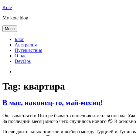
Skip
Kote
to
My kote blog
content
Menu
Блог
Австралия
Путешествия
О нас
DevOps
Австралия
Tag:
квартира
В мае, наконец-то, май-месяц!
Оказывается и в Питере бывает солнечная и теплая погода. Уже
За последний месяц много чего случилось нового 😉 В основно
После длительных поисков и выбора между Турцией и Тунисом б