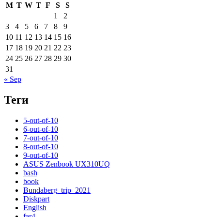
M
T
W
T
F
S
S
1
2
3
4
5
6
7
8
9
10
11
12
13
14
15
16
17
18
19
20
21
22
23
24
25
26
27
28
29
30
31
« Sep
Теги
5-out-of-10
6-out-of-10
7-out-of-10
8-out-of-10
9-out-of-10
ASUS Zenbook UX310UQ
bash
book
Bundaberg_trip_2021
Diskpart
English
far4