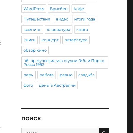
WordPress
Брисбен
Кофе
Путешествия
видео
итоги года
кемпинг
клавиатура
книга
книги
концерт
литература
т
обзор кино
обзор мультфильма студии Гибли Порко
Россо 1992
парк
работа
ревью
свадьба
фото
цены в Австралии
ПОИСК
я
SEARCH
Search