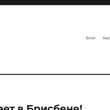
Блог
Авс
ает в Брисбене!