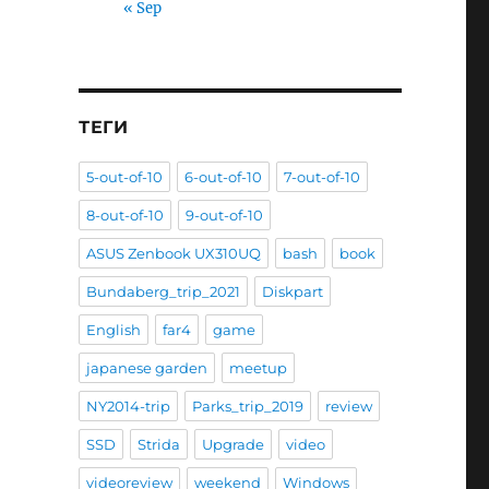
« Sep
ТЕГИ
5-out-of-10
6-out-of-10
7-out-of-10
8-out-of-10
9-out-of-10
ASUS Zenbook UX310UQ
bash
book
Bundaberg_trip_2021
Diskpart
English
far4
game
japanese garden
meetup
NY2014-trip
Parks_trip_2019
review
SSD
Strida
Upgrade
video
videoreview
weekend
Windows