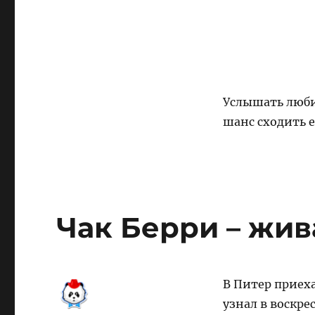
Услышать люби
шанс сходить е
Чак Берри – жив
В Питер приех
узнал в воскре