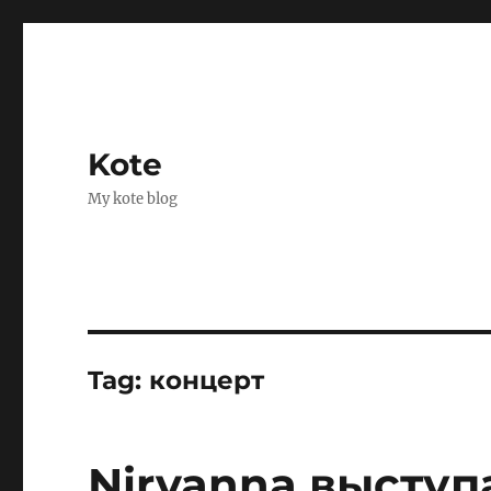
Kote
My kote blog
Tag:
концерт
Nirvanna выступ