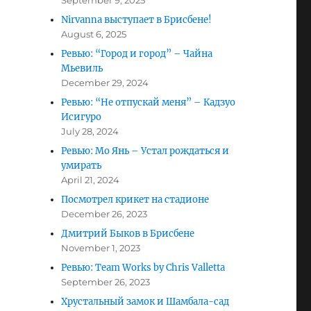
September 9, 2025
Nirvanna выступает в Брисбене!
August 6, 2025
Ревью: “Город и город” – Чайна
Мьевиль
December 29, 2024
Ревью: “Не отпускай меня” – Кадзуо
Исигуро
July 28, 2024
Ревью: Мо Янь – Устал рождаться и
умирать
April 21, 2024
Посмотрел крикет на стадионе
December 26, 2023
Дмитрий Быков в Брисбене
November 1, 2023
Ревью: Team Works by Chris Valletta
September 26, 2023
Хрустальный замок и Шамбала-сад