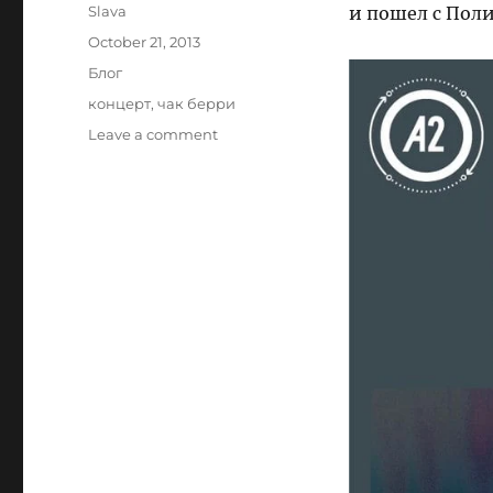
Author
Slava
и пошел с Поли
Posted
October 21, 2013
on
Categories
Блог
Tags
концерт
,
чак берри
on
Leave a comment
Чак
Берри
–
живая
легенда