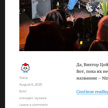
Да, Виктор Цо
Вот, пока их не
Author
Slava
названии – Nir
Posted
August 6, 2025
on
Categories
Блог
Continue readin
Tags
концерт
,
музыка
on
Leave a comment