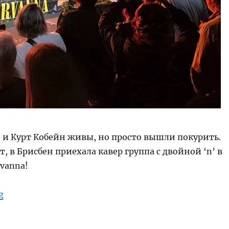
й и Курт Кобейн живы, но просто вышли покурить.
т, в Брисбен приехала кавер группа с двойной ‘n’ в
vanna!
“Nirvanna выступает в Брисбене!”
g