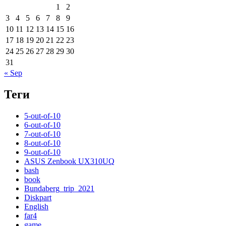
1
2
3
4
5
6
7
8
9
10
11
12
13
14
15
16
17
18
19
20
21
22
23
24
25
26
27
28
29
30
31
« Sep
Теги
5-out-of-10
6-out-of-10
7-out-of-10
8-out-of-10
9-out-of-10
ASUS Zenbook UX310UQ
bash
book
Bundaberg_trip_2021
Diskpart
English
far4
game