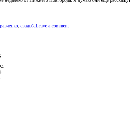
 недалеко от Нижнего Новгорода. Я думаю они еще расскажут п
дьба
ченко:
on
Свадьба
равченко
,
свадьба
Leave a comment
Кравченко:
)
5
24
4
4