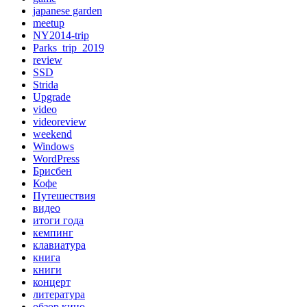
japanese garden
meetup
NY2014-trip
Parks_trip_2019
review
SSD
Strida
Upgrade
video
videoreview
weekend
Windows
WordPress
Брисбен
Кофе
Путешествия
видео
итоги года
кемпинг
клавиатура
книга
книги
концерт
литература
обзор кино