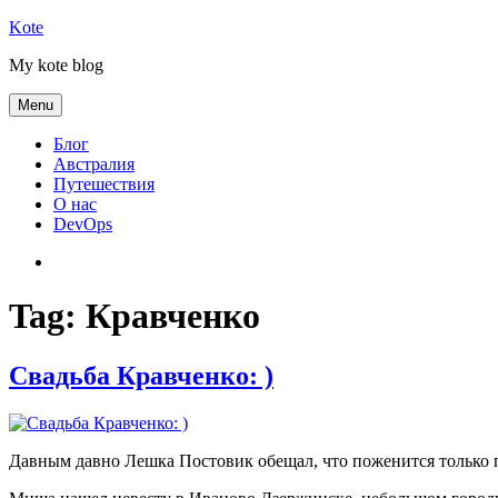
Skip
Kote
to
My kote blog
content
Menu
Блог
Австралия
Путешествия
О нас
DevOps
Австралия
Tag:
Кравченко
Свадьба Кравченко: )
Давным давно Лешка Постовик обещал, что поженится только по