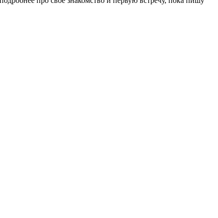
одробнее про свое знакомство и первую встречу, пока пишу