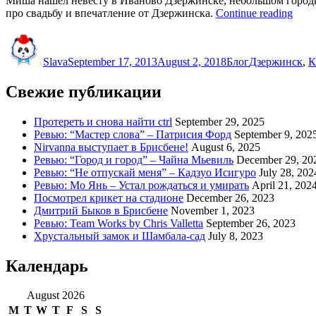
Миша нашел невесту в Иваново Дзержинске, небольшом городке
“Сва
про свадьбу и впечатление от Дзержинска.
Continue reading
Крав
Author
Posted
Categories
Tags
)”
on
Slava
September 17, 2013
August 2, 2018
Блог
Дзержинск
,
К
Свежие публикации
Протереть и снова найти ctrl
September 29, 2025
Ревью: “Мастер слова” – Патрисия Форд
September 9, 202
Nirvanna выступает в Брисбене!
August 6, 2025
Ревью: “Город и город” – Чайна Мьевиль
December 29, 20
Ревью: “Не отпускай меня” – Кадзуо Исигуро
July 28, 202
Ревью: Мо Янь – Устал рождаться и умирать
April 21, 202
Посмотрел крикет на стадионе
December 26, 2023
Дмитрий Быков в Брисбене
November 1, 2023
Ревью: Team Works by Chris Valletta
September 26, 2023
Хрустальный замок и Шамбала-сад
July 8, 2023
Календарь
August 2026
M
T
W
T
F
S
S