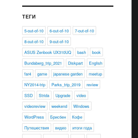
ТЕГИ
5-out-of-10
6-out-of-10
7-out-of-10
8-out-of-10
9-out-of-10
ASUS Zenbook UX310UQ
bash
book
Bundaberg_trip_2021
Diskpart
English
far4
game
japanese garden
meetup
NY2014-trip
Parks_trip_2019
review
SSD
Strida
Upgrade
video
videoreview
weekend
Windows
WordPress
Брисбен
Кофе
Путешествия
видео
итоги года