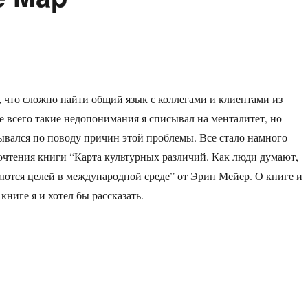
е, что сложно найти общий язык с коллегами и клиентами из
е всего такие недопонимания я списывал на менталитет, но
ывался по поводу причин этой проблемы. Все стало намного
очтения книги “Карта культурных различий. Как люди думают,
аются целей в международной среде” от Эрин Мейер. О книге и
ниге я и хотел бы рассказать.
вью: The Culture Map”