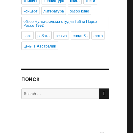
кемпинг
клавиатура
книга
книги
концерт
литература
обзор кино
обзор мультфильма студии Гибли Порко
Россо 1992
парк
работа
ревью
свадьба
фото
цены в Австралии
ПОИСК
SEARCH
Search
for: