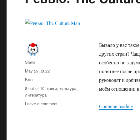
Бывало у вас тако
других стран? Чащ
Author
Slava
особенно не задум
Posted
May 29, 2022
понятнее после пр
on
Categories
Блог
руководят и добив
Tags
8-out-of-10
,
книги
,
культура
,
моём отношении к к
литература
on
Leave a comment
“Ре
Continue reading
Ревью:
The
Culture
Map