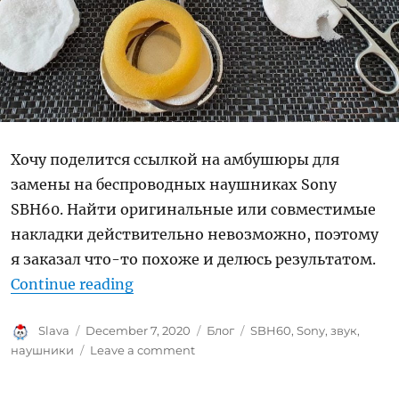
Хочу поделится ссылкой на амбушюры для
замены на беспроводных наушниках Sony
SBH60. Найти оригинальные или совместимые
накладки действительно невозможно, поэтому
я заказал что-то похоже и делюсь результатом.
“Замена амбушюр на наушниках 
Continue reading
Author
Posted
Categories
Tags
Slava
December 7, 2020
Блог
SBH60
,
Sony
,
звук
,
on
on
наушники
Leave a comment
Замена
амбушюр