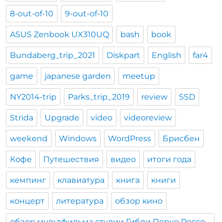
8-out-of-10
9-out-of-10
ASUS Zenbook UX310UQ
bash
book
Bundaberg_trip_2021
Diskpart
English
far4
game
japanese garden
meetup
NY2014-trip
Parks_trip_2019
review
SSD
Strida
Upgrade
video
videoreview
weekend
Windows
WordPress
Брисбен
Кофе
Путешествия
видео
итоги года
кемпинг
клавиатура
книга
книги
концерт
литература
обзор кино
обзор мультфильма студии Гибли Порко Россо