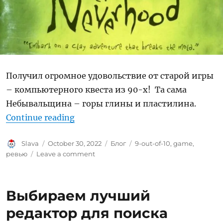
Получил огромное удовольствие от старой игры
– компьютерного квеста из 90-х! Та сама
Небывальщина – горы глины и пластилина.
“Возвращение в Небывальщину”
Continue reading
Author
Posted
Categories
Tags
Slava
October 30, 2022
Блог
9-out-of-10
,
game
,
on
on
ревью
Leave a comment
Возвращение
в
Небывальщину
Выбираем лучший
редактор для поиска