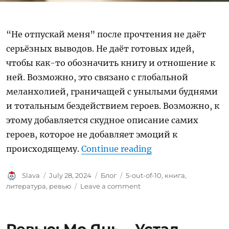
“Не отпускай меня” после прочтения не даёт
серьёзных выводов. Не даёт готовых идей,
чтобы как-то обозначить книгу и отношение к
ней. Возможно, это связано с глобальной
меланхолией, граничащей с унылыми буднями
и тотальным бездействием героев. Возможно, к
этому добавляется скудное описание самих
героев, которое не добавляет эмоций к
“Ревью: “Не отпу
происходящему.
Continue reading
Author
Posted
Categories
Tags
Slava
July 28, 2024
Блог
5-out-of-10
,
книга
,
on
on
литература
,
ревью
Leave a comment
Ревью:
“Не
отпускай
меня”