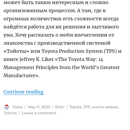
может быть таким интересным и сложно
организованным процессом. А там, где в
огромных количествах есть сложности всегда
найдётся работа для их решения и пытливого
ума. Хочу рассказать о моём впечатлении от
знакомства с производственной системой
«Тойоты» или Toyota Production System (TPS) и
книгe Jeffrey K. Liker «The Toyota Way: 14
Management Principles from the World’s Greatest
Manufacturer».
“Ревью: Jeffrey K. Liker «The Toyot
Continue reading
Author
Posted
Categories
Tags
Slava
May 11, 2023
Блог
Toyota
,
TPS
,
книга
,
ревью
,
on
on
Тойота
Leave a comment
Ревью:
Jeffrey