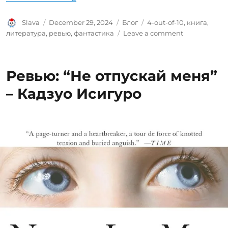
Author
Posted
Categories
Tags
Slava
December 29, 2024
Блог
4-out-of-10
,
книга
,
on
on
литература
,
ревью
,
фантастика
Leave a comment
Ревью:
“Город
и
Ревью: “Не отпускай меня”
город”
–
– Кадзуо Исигуро
Чайна
Мьевиль