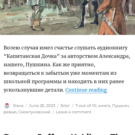
Волею случая имел счастье слушать аудиокнигу
“Капитанская Дочка” за авторством Александра,
нашего, Пушкина. Как же приятно,
возвращаться к забытым уже моментам из
школьной программы и находить в них ранее
“Ревью: П
ускользнувшие детали.
Continue reading
Author
Posted
Categories
Tags
Slava
June 26, 2023
Блог
7-out-of-10
,
книга
,
Пушкин
,
on
on
ревью
,
Смоктуновский
Leave a comment
Ревью:
Пушкин
“Капитанская