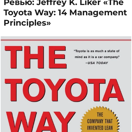
Ревью: Jeffrey K. Liker «The
дочка”
Toyota Way: 14 Management
Principles»