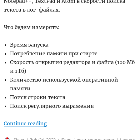
Notepad++, TextPad и Atom в скорости поиска
текста в лог-файлах.
Что будем измерять:
Время запуска
Потребление памяти при старте
Скорость открытия редактора и файла (100 Мб
и 1 Гб)
Количество используемой оперативной
памяти
Поиск строки текста
Поиск регулярного выражения
“Выбираем лучший редактор для п
Continue reading
Author
Posted
Categories
Tags
Slava
July 24, 2022
Блог
логи
,
ревью
,
текст
Leave a