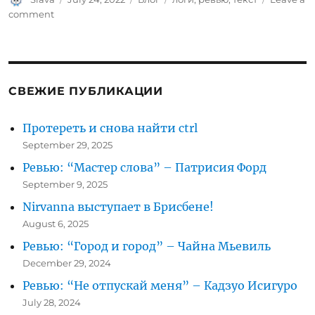
on
on
comment
Выбираем
лучший
редактор
для
поиска
СВЕЖИЕ ПУБЛИКАЦИИ
текста
Протереть и снова найти ctrl
September 29, 2025
Ревью: “Мастер слова” – Патрисия Форд
September 9, 2025
Nirvanna выступает в Брисбене!
August 6, 2025
Ревью: “Город и город” – Чайна Мьевиль
December 29, 2024
Ревью: “Не отпускай меня” – Кадзуо Исигуро
July 28, 2024