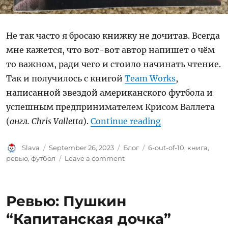
Не так часто я бросаю книжку не дочитав. Всегда
мне кажется, что вот-вот автор напишет о чём
то важном, ради чего и стоило начинать чтение.
Так и получилось с книгой
Team Works
,
написанной звездой американского футбола и
успешным предпринимателем Крисом Валлета
“Ревью: Team Wo
(
англ. Chris Valletta
).
Continue reading
Author
Posted
Categories
Tags
Slava
September 26, 2023
Блог
6-out-of-10
,
книга
,
on
on
ревью
,
футбол
Leave a comment
Ревью:
Team
Works
Ревью: Пушкин
by
Chris
“Капитанская дочка”
Valletta