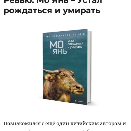
Ревью: Мо Янь – Устал
–
рождаться и умирать
Кадзуо
Исигуро
Познакомился с ещё один китайским автором и