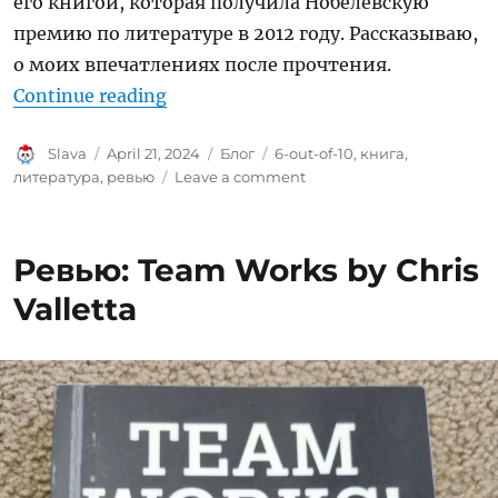
его книгой, которая получила Нобелевскую
премию по литературе в 2012 году. Рассказываю,
о моих впечатлениях после прочтения.
“Ревью: Мо Янь – Устал рождаться
Continue reading
Author
Posted
Categories
Tags
Slava
April 21, 2024
Блог
6-out-of-10
,
книга
,
on
on
литература
,
ревью
Leave a comment
Ревью:
Мо
Янь
Ревью: Team Works by Chris
–
Устал
Valletta
рождаться
и
умирать