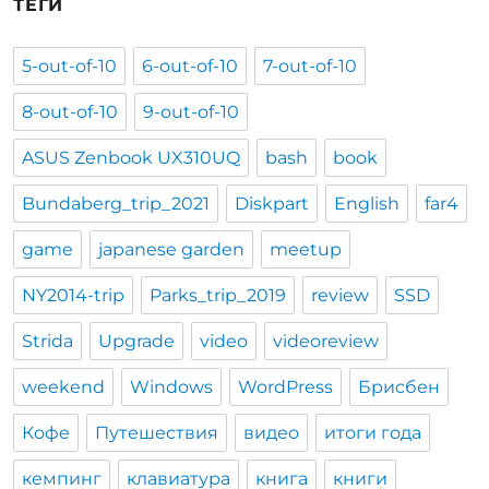
ТЕГИ
5-out-of-10
6-out-of-10
7-out-of-10
8-out-of-10
9-out-of-10
ASUS Zenbook UX310UQ
bash
book
Bundaberg_trip_2021
Diskpart
English
far4
game
japanese garden
meetup
NY2014-trip
Parks_trip_2019
review
SSD
Strida
Upgrade
video
videoreview
weekend
Windows
WordPress
Брисбен
Кофе
Путешествия
видео
итоги года
кемпинг
клавиатура
книга
книги