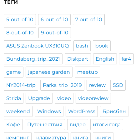
ТЕГИ
5-out-of-10
6-out-of-10
7-out-of-10
8-out-of-10
9-out-of-10
ASUS Zenbook UX310UQ
bash
book
Bundaberg_trip_2021
Diskpart
English
far4
game
japanese garden
meetup
NY2014-trip
Parks_trip_2019
review
SSD
Strida
Upgrade
video
videoreview
weekend
Windows
WordPress
Брисбен
Кофе
Путешествия
видео
итоги года
кемпинг
клавиатура
книга
книги