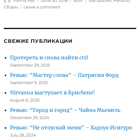
Author
Posted
Categories
Tags
Polina Myr
June 30, 2018
Блог
Австралия
,
Начало
,
on
on
Сборы
Leave a comment
Австралия
начало
–
Сборы
СВЕЖИЕ ПУБЛИКАЦИИ
Протереть и снова найти ctrl
September 29, 2025
Ревью: “Мастер слова” – Патрисия Форд
September 9, 2025
Nirvanna выступает в Брисбене!
August 6, 2025
Ревью: “Город и город” – Чайна Мьевиль
December 29, 2024
Ревью: “Не отпускай меня” – Кадзуо Исигуро
July 28, 2024