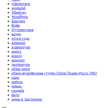
videoreview
weekend
Windows
WordPress
Брисбен
Кофе
Путешествия
видео
итоги года
кемпинг
клавиатура
книга
книги
концерт
литература
обзор кино
обзор мультфильма студии Гибли Порко Россо 1992
парк
работа
ревью
свадьба
фото
цены в Австралии