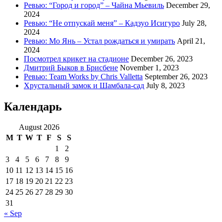
Ревью: “Город и город” – Чайна Мьевиль
December 29,
2024
Ревью: “Не отпускай меня” – Кадзуо Исигуро
July 28,
2024
Ревью: Мо Янь – Устал рождаться и умирать
April 21,
2024
Посмотрел крикет на стадионе
December 26, 2023
Дмитрий Быков в Брисбене
November 1, 2023
Ревью: Team Works by Chris Valletta
September 26, 2023
Хрустальный замок и Шамбала-сад
July 8, 2023
Календарь
August 2026
M
T
W
T
F
S
S
1
2
3
4
5
6
7
8
9
10
11
12
13
14
15
16
17
18
19
20
21
22
23
24
25
26
27
28
29
30
31
« Sep