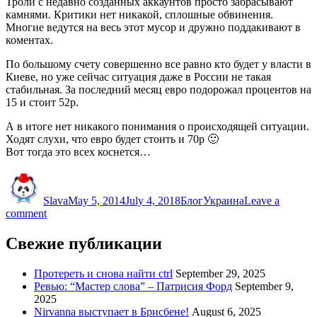
Троли с недавно созданных аккаунтов просто забрасывают
камнями. Критики нет никакой, сплошные обвинения.
Многие ведутся на весь этот мусор и дружно поддакивают в
коментах.
По большому счету совершенно все равно кто будет у власти в
Киеве, но уже сейчас ситуация даже в России не такая
стабильная. За последний месяц евро подорожал процентов на
15 и стоит 52р.
А в итоге нет никакого понимания о происходящей ситуации.
Ходят слухи, что евро будет стоить и 70р 🙂
Вот тогда это всех коснется…
Author
Posted
Categories
Tags
on
Slava
May 5, 2014
July 4, 2018
Блог
Украина
Leave a
on
comment
Незалежная
Украина
Свежие публикации
Протереть и снова найти ctrl
September 29, 2025
Ревью: “Мастер слова” – Патрисия Форд
September 9,
2025
Nirvanna выступает в Брисбене!
August 6, 2025