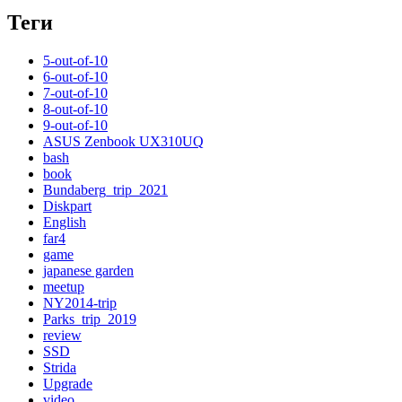
Теги
5-out-of-10
6-out-of-10
7-out-of-10
8-out-of-10
9-out-of-10
ASUS Zenbook UX310UQ
bash
book
Bundaberg_trip_2021
Diskpart
English
far4
game
japanese garden
meetup
NY2014-trip
Parks_trip_2019
review
SSD
Strida
Upgrade
video