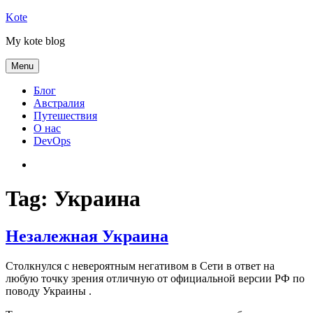
Skip
Kote
to
My kote blog
content
Menu
Блог
Австралия
Путешествия
О нас
DevOps
Австралия
Tag:
Украина
Незалежная Украина
Столкнулся с невероятным негативом в Сети в ответ на
любую точку зрения отличную от официальной версии РФ по
поводу Украины .