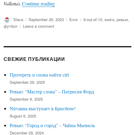
“Ревью: Team Works by Chris Valletta”
Valletta
).
Continue reading
Author
Posted
Categories
Tags
Slava
September 26, 2023
Блог
6-out-of-10
,
книга
,
ревью
,
on
on
футбол
Leave a comment
Ревью:
Team
Works
by
Chris
СВЕЖИЕ ПУБЛИКАЦИИ
Valletta
Протереть и снова найти ctrl
September 29, 2025
Ревью: “Мастер слова” – Патрисия Форд
September 9, 2025
Nirvanna выступает в Брисбене!
August 6, 2025
Ревью: “Город и город” – Чайна Мьевиль
December 29, 2024