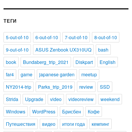
ТЕГИ
5-out-of-10
6-out-of-10
7-out-of-10
8-out-of-10
9-out-of-10
ASUS Zenbook UX310UQ
bash
book
Bundaberg_trip_2021
Diskpart
English
far4
game
japanese garden
meetup
NY2014-trip
Parks_trip_2019
review
SSD
Strida
Upgrade
video
videoreview
weekend
Windows
WordPress
Брисбен
Кофе
Путешествия
видео
итоги года
кемпинг