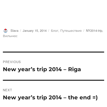
Author
Posted
Categories
Tags
Slava
January 15, 2014
Блог
,
Путешествия
NY2014-trip
,
on
Вильнюс
Post
PREVIOUS
navigation
New year’s trip 2014 – Riga
Previous
post:
NEXT
New year’s trip 2014 – the end =)
Next
post: