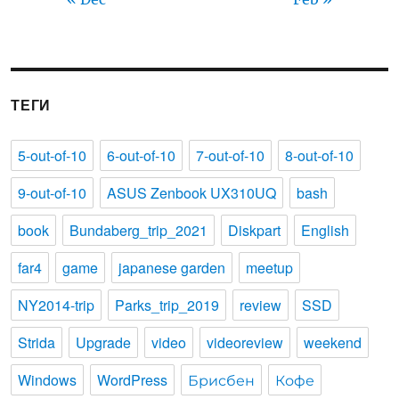
ТЕГИ
5-out-of-10
6-out-of-10
7-out-of-10
8-out-of-10
9-out-of-10
ASUS Zenbook UX310UQ
bash
book
Bundaberg_trip_2021
Diskpart
English
far4
game
japanese garden
meetup
NY2014-trip
Parks_trip_2019
review
SSD
Strida
Upgrade
video
videoreview
weekend
Windows
WordPress
Брисбен
Кофе