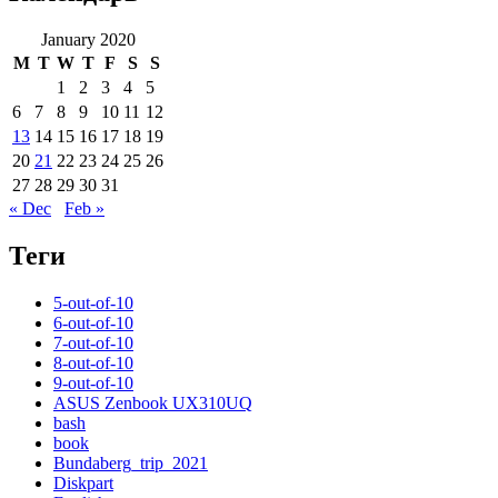
January 2020
M
T
W
T
F
S
S
1
2
3
4
5
6
7
8
9
10
11
12
13
14
15
16
17
18
19
20
21
22
23
24
25
26
27
28
29
30
31
« Dec
Feb »
Теги
5-out-of-10
6-out-of-10
7-out-of-10
8-out-of-10
9-out-of-10
ASUS Zenbook UX310UQ
bash
book
Bundaberg_trip_2021
Diskpart