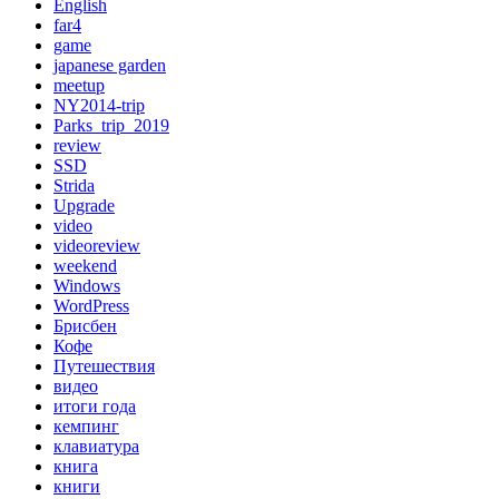
English
far4
game
japanese garden
meetup
NY2014-trip
Parks_trip_2019
review
SSD
Strida
Upgrade
video
videoreview
weekend
Windows
WordPress
Брисбен
Кофе
Путешествия
видео
итоги года
кемпинг
клавиатура
книга
книги