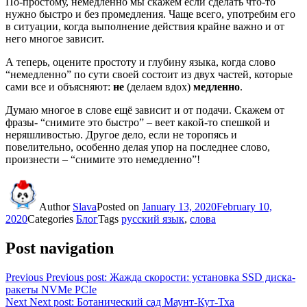
По-простому, немедленно мы скажем если сделать что-то
нужно быстро и без промедления. Чаще всего, употребим его
в ситуации, когда выполнение действия крайне важно и от
него многое зависит.
А теперь, оцените простоту и глубину языка, когда слово
“немедленно” по сути своей состоит из двух частей, которые
сами все и объясняют:
не
(делаем вдох)
медленно
.
Думаю многое в слове ещё зависит и от подачи. Скажем от
фразы- “снимите это быстро” – веет какой-то спешкой и
неряшливостью. Другое дело, если не торопясь и
повелительно, особенно делая упор на последнее слово,
произнести – “снимите это немедленно”!
Author
Slava
Posted on
January 13, 2020
February 10,
2020
Categories
Блог
Tags
русский язык
,
слова
Post navigation
Previous
Previous post:
Жажда скорости: установка SSD диска-
ракеты NVMe PCIe
Next
Next post:
Ботанический сад Маунт-Кут-Тха