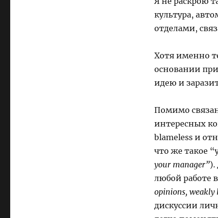
Я не раскрою т
культура, авт
отделами, свя
Хотя именно т
основании при
идею и заразит
Помимо связанн
интересных кон
blameless и от
что же такое 
your manager”
)
любой работе 
opinions, weakly 
дискуссии лич