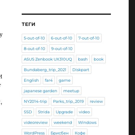
ТЕГИ
у
5-out-of-10
6-out-of-10
7-out-of-10
8-out-of-10
9-out-of-10
ASUS Zenbook UX310UQ
bash
book
Bundaberg_trip_2021
Diskpart
И
English
far4
game
т
japanese garden
meetup
NY2014-trip
Parks_trip_2019
review
,
SSD
Strida
Upgrade
video
videoreview
weekend
Windows
WordPress
Брисбен
Кофе