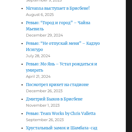
September 9, 2025
Nirvanna выступает в Брисбене!
August 6, 2025
Ревью: “Город и город” – Чайна
Мьевиль
December 29, 2024
Ревью: “Не отпускай меня” – Кадзуо
Исигуро
July 28, 2024
Ревью: Мо Янь – Устал рождаться и
умирать
April 21, 2024
Посмотрел крикет на стадионе
December 26, 2023
Дмитрий Быков в Брисбене
November 1, 2023
Ревью: Team Works by Chris Valletta
September 26, 2023
Хрустальный замок и Шамбала-сад