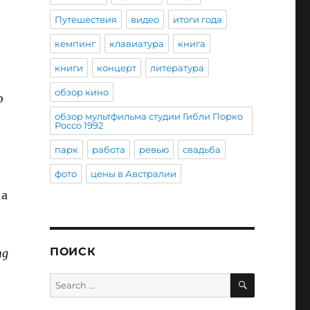
Путешествия
видео
итоги года
кемпинг
клавиатура
книга
книги
концерт
литература
обзор кино
ю
обзор мультфильма студии Гибли Порко
Россо 1992
парк
работа
ревью
свадьба
фото
цены в Австралии
 а
ПОИСК
ng
SEARCH
Search
for: