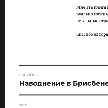
Мне эта книга 
реально нужным
остальные стр
Спасибо авторам
Post
PREVIOUS
navigation
Наводнение в Брисбене
Previous
post:
NEXT