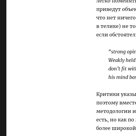
легко поменять
приведут объе
что нет ничег
в телике) не т
если обстоятел
“strong opin
Weakly held
don’t fit wi
his mind ba
Критики указыв
поэтому вмест
методологии и
есть, но как п
более широкой