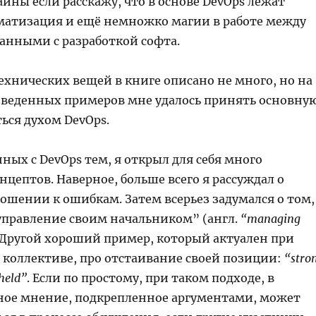
айны если расскажу, что в основе DevOps лежат
оматизация и ещё немножко магии в работе между
занными с разработкой софта.
ехнических вещей в книге описано не много, но на
веденных примеров мне удалось принять основну
ься духом DevOps.
ых с DevOps тем, я открыл для себя много
цептов. Наверное, больше всего я рассуждал о
ношении к ошибкам. Затем всерьез задумался о том,
“управление своим начальником” (англ.
“managing
. Другой хороший пример, который актуален при
в коллективе, про отстаивание своей позиции:
“stro
held”
. Если по простому, при таком подходе, в
ное мнение, подкрепленное аргументами, может