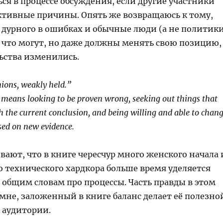
ся в процессе обсуждения, если другие участники
ктивные причины. Опять же возвращаюсь к тому,
о дурного в ошибках и обычные люди (а не политик
о что могут, но даже должны менять свою позицию,
ьства изменились.
ions, weakly held.”
 means looking to be proven wrong, seeking out things that
th the current conclusion,
and being willing and able to chan
sed on new evidence.
ают, что в книге чересчур много женского начала 
о технического хардкора больше время уделяется
 общим словам про процессы. Часть правды в этом
о мне, заложенный в книге баланс делает её полезно
 аудитории.