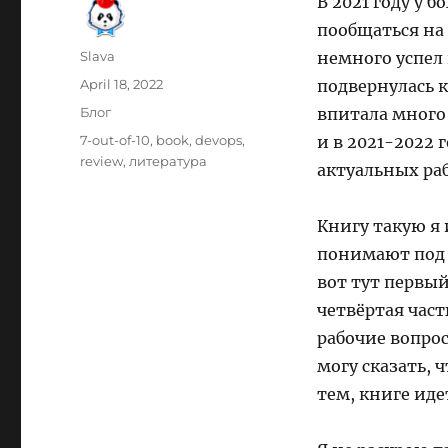
В 2021 году у 
пообщаться на
Author
Slava
немного успел 
Posted
April 18, 2022
подвернулась 
on
Categories
Блог
впитала много
Tags
7-out-of-10
,
book
,
devops
,
и в 2021-2022 
review
,
литература
актуальных ра
Книгу такую я 
понимают под 
вот тут первы
четвёртая част
рабочие вопрос
могу сказать,
тем, книге иде