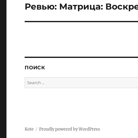
Ревью: Матрица: Воскре
Next
post:
ПОИСК
Search
for:
Kote
Proudly powered by WordPress