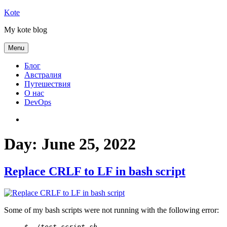
Skip
Kote
to
My kote blog
content
Menu
Блог
Австралия
Путешествия
О нас
DevOps
Австралия
Day:
June 25, 2022
Replace CRLF to LF in bash script
Some of my bash scripts were not running with the following error:
$ ./test-script.sh