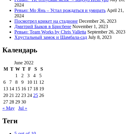
2024
Ревью: Мо Янь – Устал рождаться и умирать
April 21,
2024
Посмотрел крикет на стадионе
December 26, 2023
Дмитрий Быков в Брисбене
November 1, 2023
Ревью: Team Works by Chris Valletta
September 26, 2023
Хрустальный замок и Шамбала-сад
July 8, 2023
Календарь
June 2022
M
T
W
T
F
S
S
1
2
3
4
5
6
7
8
9
10
11
12
13
14
15
16
17
18
19
20
21
22
23
24
25
26
27
28
29
30
« May
Jul »
Теги
5-out-of-10