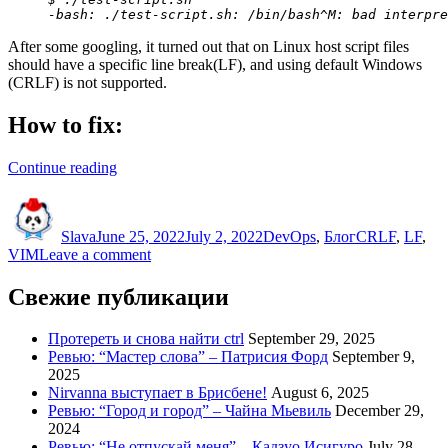
-bash: ./test-script.sh: /bin/bash^M: bad interpre
After some googling, it turned out that on Linux host script files
should have a specific line break(LF), and using default Windows
(CRLF) is not supported.
How to fix:
“Replace
Continue reading
CRLF
Author
Posted
Categories
Tags
to
on
LF
Slava
June 25, 2022
July 2, 2022
DevOps
,
Блог
CRLF
,
LF
,
in
on
VIM
Leave a comment
bash
Replace
script”
CRLF
Свежие публикации
to
LF
Протереть и снова найти ctrl
September 29, 2025
in
Ревью: “Мастер слова” – Патрисия Форд
September 9,
bash
2025
script
Nirvanna выступает в Брисбене!
August 6, 2025
Ревью: “Город и город” – Чайна Мьевиль
December 29,
2024
Ревью: “Не отпускай меня” – Кадзуо Исигуро
July 28,