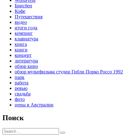
WordPress
Брисбен
Кофе
Путешествия
видео
итоги года
кемпинг
клавиатура
книга
книги
концерт
литература
обзор кино
обзор мультфильма студии Гибли Порко Россо 1992
парк
работа
ревью
свадьба
фото
цены в Австралии
Поиск
Search
Search
for: