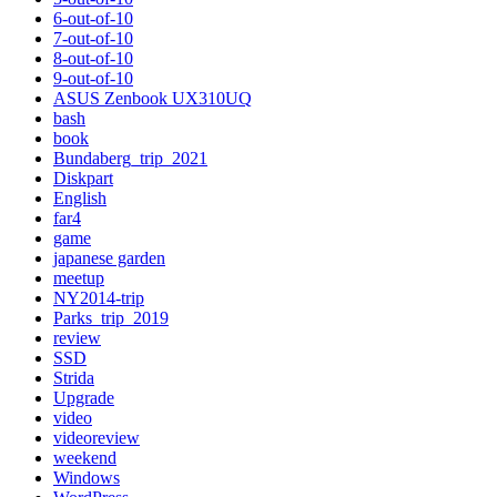
6-out-of-10
7-out-of-10
8-out-of-10
9-out-of-10
ASUS Zenbook UX310UQ
bash
book
Bundaberg_trip_2021
Diskpart
English
far4
game
japanese garden
meetup
NY2014-trip
Parks_trip_2019
review
SSD
Strida
Upgrade
video
videoreview
weekend
Windows