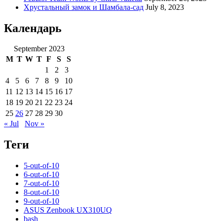
Хрустальный замок и Шамбала-сад
July 8, 2023
Календарь
September 2023
M
T
W
T
F
S
S
1
2
3
4
5
6
7
8
9
10
11
12
13
14
15
16
17
18
19
20
21
22
23
24
25
26
27
28
29
30
« Jul
Nov »
Теги
5-out-of-10
6-out-of-10
7-out-of-10
8-out-of-10
9-out-of-10
ASUS Zenbook UX310UQ
bash