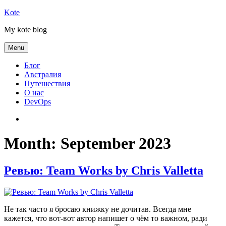
Skip
Kote
to
My kote blog
content
Menu
Блог
Австралия
Путешествия
О нас
DevOps
Австралия
Month:
September 2023
Ревью: Team Works by Chris Valletta
Не так часто я бросаю книжку не дочитав. Всегда мне
кажется, что вот-вот автор напишет о чём то важном, ради