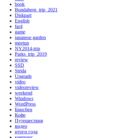
book
Bundaberg_trip_2021
Diskpart
English
far4
game
japanese garden
meetup
NY2014-trip
Parks_trip_2019
review
SSD
Strida
Upgrade
video
videoreview
weekend
Windows
WordPress
Брисбен
Кофе
Путешествия
видео
итоги года
кемпинг