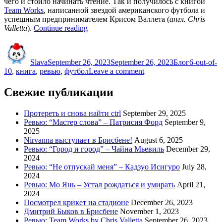
чего и стоило начинать чтение. Так и получилось с книгой
Team Works
, написанной звездой американского футбола и
успешным предпринимателем Крисом Валлета (
англ. Chris
“Ревью:
Valletta
).
Continue reading
Team
Author
Posted
Categories
Tags
Works
on
by
Slava
September 26, 2023
September 26, 2023
Блог
6-out-of-
Chris
on
10
,
книга
,
ревью
,
футбол
Leave a comment
Valletta”
Ревью:
Team
Свежие публикации
Works
by
Протереть и снова найти ctrl
September 29, 2025
Chris
Ревью: “Мастер слова” – Патрисия Форд
September 9,
Valletta
2025
Nirvanna выступает в Брисбене!
August 6, 2025
Ревью: “Город и город” – Чайна Мьевиль
December 29,
2024
Ревью: “Не отпускай меня” – Кадзуо Исигуро
July 28,
2024
Ревью: Мо Янь – Устал рождаться и умирать
April 21,
2024
Посмотрел крикет на стадионе
December 26, 2023
Дмитрий Быков в Брисбене
November 1, 2023
Ревью: Team Works by Chris Valletta
September 26, 2023