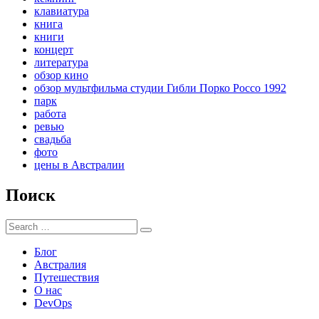
клавиатура
книга
книги
концерт
литература
обзор кино
обзор мультфильма студии Гибли Порко Россо 1992
парк
работа
ревью
свадьба
фото
цены в Австралии
Поиск
Search
Search
for:
Блог
Австралия
Путешествия
О нас
DevOps