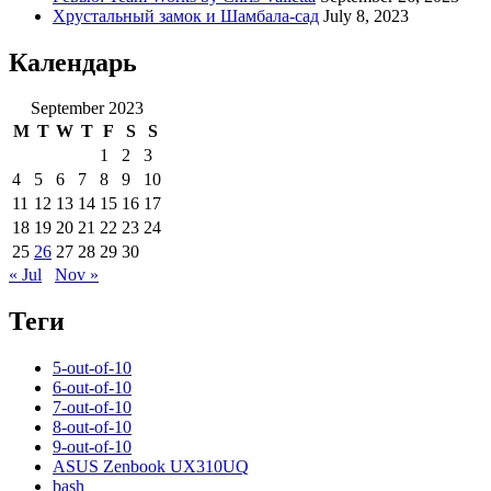
Хрустальный замок и Шамбала-сад
July 8, 2023
Календарь
September 2023
M
T
W
T
F
S
S
1
2
3
4
5
6
7
8
9
10
11
12
13
14
15
16
17
18
19
20
21
22
23
24
25
26
27
28
29
30
« Jul
Nov »
Теги
5-out-of-10
6-out-of-10
7-out-of-10
8-out-of-10
9-out-of-10
ASUS Zenbook UX310UQ
bash