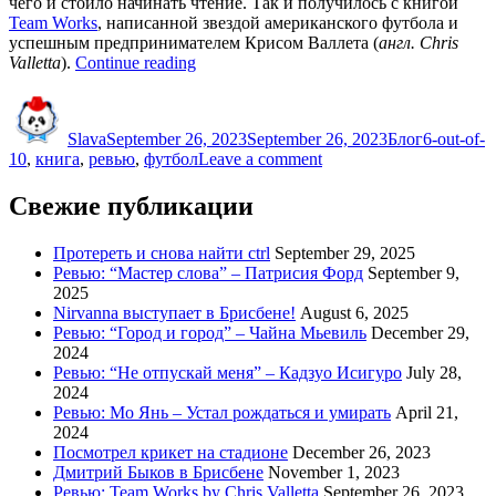
чего и стоило начинать чтение. Так и получилось с книгой
Team Works
, написанной звездой американского футбола и
успешным предпринимателем Крисом Валлета (
англ. Chris
“Ревью:
Valletta
).
Continue reading
Team
Author
Posted
Categories
Tags
Works
on
by
Slava
September 26, 2023
September 26, 2023
Блог
6-out-of-
Chris
on
10
,
книга
,
ревью
,
футбол
Leave a comment
Valletta”
Ревью:
Team
Свежие публикации
Works
by
Протереть и снова найти ctrl
September 29, 2025
Chris
Ревью: “Мастер слова” – Патрисия Форд
September 9,
Valletta
2025
Nirvanna выступает в Брисбене!
August 6, 2025
Ревью: “Город и город” – Чайна Мьевиль
December 29,
2024
Ревью: “Не отпускай меня” – Кадзуо Исигуро
July 28,
2024
Ревью: Мо Янь – Устал рождаться и умирать
April 21,
2024
Посмотрел крикет на стадионе
December 26, 2023
Дмитрий Быков в Брисбене
November 1, 2023
Ревью: Team Works by Chris Valletta
September 26, 2023