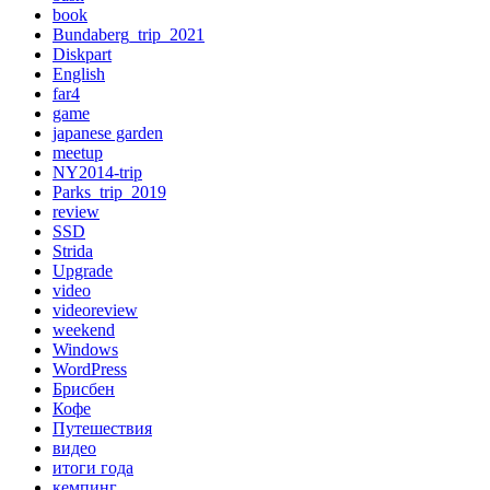
book
Bundaberg_trip_2021
Diskpart
English
far4
game
japanese garden
meetup
NY2014-trip
Parks_trip_2019
review
SSD
Strida
Upgrade
video
videoreview
weekend
Windows
WordPress
Брисбен
Кофе
Путешествия
видео
итоги года
кемпинг