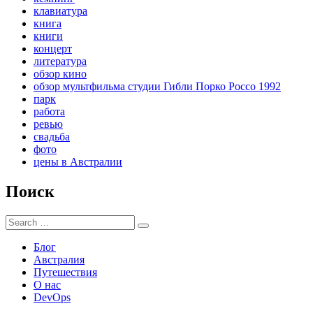
клавиатура
книга
книги
концерт
литература
обзор кино
обзор мультфильма студии Гибли Порко Россо 1992
парк
работа
ревью
свадьба
фото
цены в Австралии
Поиск
Search
Search
for:
Блог
Австралия
Путешествия
О нас
DevOps