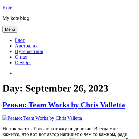
Skip
Kote
to
My kote blog
content
Menu
Блог
Австралия
Путешествия
О нас
DevOps
Австралия
Day:
September 26, 2023
Ревью: Team Works by Chris Valletta
Не так часто я бросаю книжку не дочитав. Всегда мне
кажется, что вот-вот автор напишет о чём то важном, ради