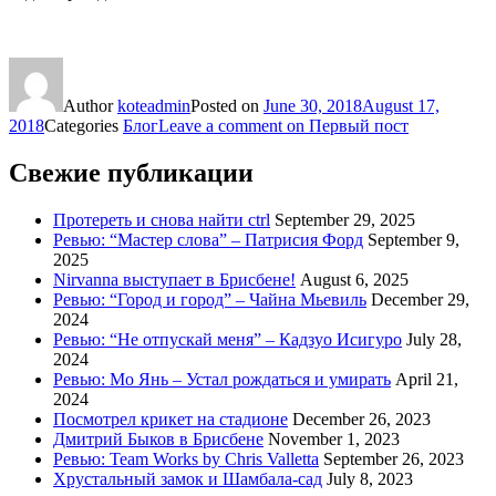
Author
koteadmin
Posted on
June 30, 2018
August 17,
2018
Categories
Блог
Leave a comment
on Первый пост
Свежие публикации
Протереть и снова найти ctrl
September 29, 2025
Ревью: “Мастер слова” – Патрисия Форд
September 9,
2025
Nirvanna выступает в Брисбене!
August 6, 2025
Ревью: “Город и город” – Чайна Мьевиль
December 29,
2024
Ревью: “Не отпускай меня” – Кадзуо Исигуро
July 28,
2024
Ревью: Мо Янь – Устал рождаться и умирать
April 21,
2024
Посмотрел крикет на стадионе
December 26, 2023
Дмитрий Быков в Брисбене
November 1, 2023
Ревью: Team Works by Chris Valletta
September 26, 2023
Хрустальный замок и Шамбала-сад
July 8, 2023