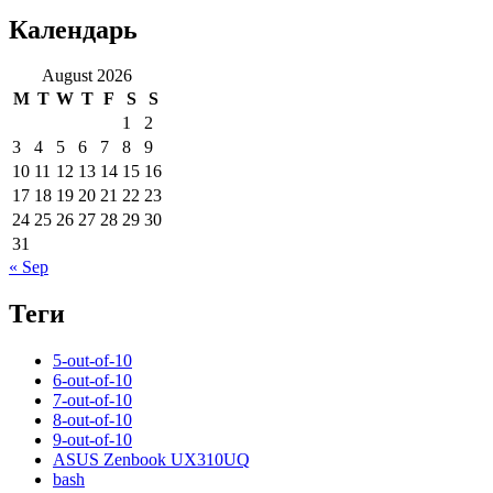
Календарь
August 2026
M
T
W
T
F
S
S
1
2
3
4
5
6
7
8
9
10
11
12
13
14
15
16
17
18
19
20
21
22
23
24
25
26
27
28
29
30
31
« Sep
Теги
5-out-of-10
6-out-of-10
7-out-of-10
8-out-of-10
9-out-of-10
ASUS Zenbook UX310UQ
bash