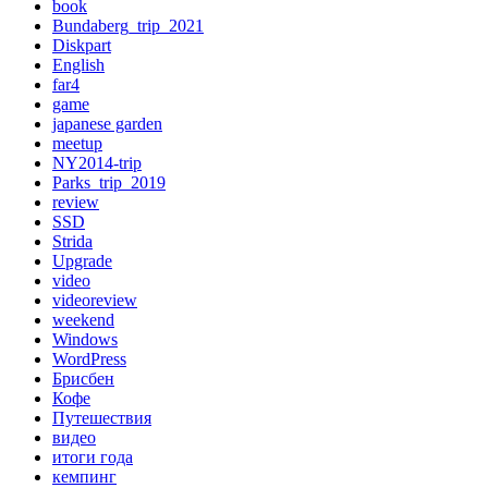
book
Bundaberg_trip_2021
Diskpart
English
far4
game
japanese garden
meetup
NY2014-trip
Parks_trip_2019
review
SSD
Strida
Upgrade
video
videoreview
weekend
Windows
WordPress
Брисбен
Кофе
Путешествия
видео
итоги года
кемпинг