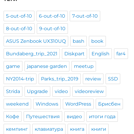
5-out-of-10
6-out-of-10
7-out-of-10
8-out-of-10
9-out-of-10
ASUS Zenbook UX310UQ
bash
book
Bundaberg_trip_2021
Diskpart
English
far4
game
japanese garden
meetup
NY2014-trip
Parks_trip_2019
review
SSD
Strida
Upgrade
video
videoreview
weekend
Windows
WordPress
Брисбен
Кофе
Путешествия
видео
итоги года
кемпинг
клавиатура
книга
книги