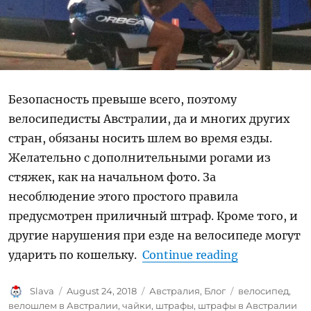
Безопасность превыше всего, поэтому
велосипедисты Австралии, да и многих других
стран, обязаны носить шлем во время езды.
Желательно с дополнительными рогами из
стяжек, как на начальном фото. За
несоблюдение этого простого правила
предусмотрен приличный штраф. Кроме того, и
другие нарушения при езде на велосипеде могут
“Езда на ве
ударить по кошельку.
Continue reading
Author
Posted
Categories
Tags
Slava
August 24, 2018
Австралия
,
Блог
велосипед
,
on
велошлем в Австралии
,
чайки
,
штрафы
,
штрафы в Австралии