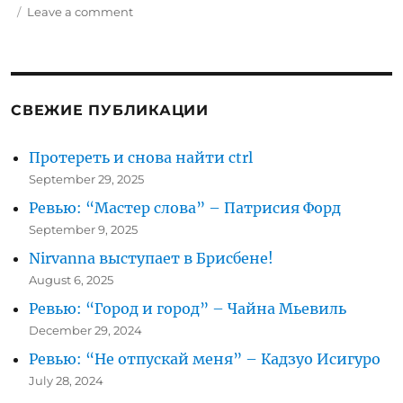
on
Leave a comment
Езда
на
велосипеде
без
гермошлема
СВЕЖИЕ ПУБЛИКАЦИИ
Протереть и снова найти ctrl
September 29, 2025
Ревью: “Мастер слова” – Патрисия Форд
September 9, 2025
Nirvanna выступает в Брисбене!
August 6, 2025
Ревью: “Город и город” – Чайна Мьевиль
December 29, 2024
Ревью: “Не отпускай меня” – Кадзуо Исигуро
July 28, 2024