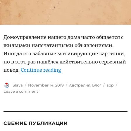
Домоуправление нашего дома часто общается с
жильцами напечатанными объявлениями.
Иногда это забавные мотивирующие картинки,
но в этот раз нашёлся действительно серьезный
“Разыскиваем вора!”
повод.
Continue reading
Author
Posted
Categories
Tags
Slava
November 14, 2019
Австралия
,
Блог
вор
on
on
Leave a comment
Разыскиваем
вора!
СВЕЖИЕ ПУБЛИКАЦИИ