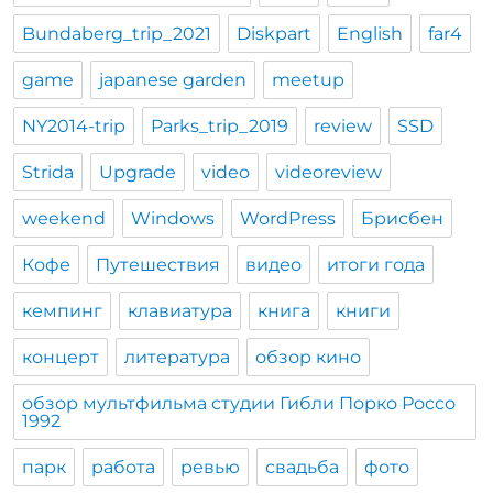
Bundaberg_trip_2021
Diskpart
English
far4
game
japanese garden
meetup
NY2014-trip
Parks_trip_2019
review
SSD
Strida
Upgrade
video
videoreview
weekend
Windows
WordPress
Брисбен
Кофе
Путешествия
видео
итоги года
кемпинг
клавиатура
книга
книги
концерт
литература
обзор кино
обзор мультфильма студии Гибли Порко Россо
1992
парк
работа
ревью
свадьба
фото