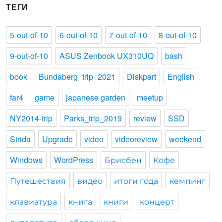
ТЕГИ
5-out-of-10
6-out-of-10
7-out-of-10
8-out-of-10
9-out-of-10
ASUS Zenbook UX310UQ
bash
book
Bundaberg_trip_2021
Diskpart
English
far4
game
japanese garden
meetup
NY2014-trip
Parks_trip_2019
review
SSD
Strida
Upgrade
video
videoreview
weekend
Windows
WordPress
Брисбен
Кофе
Путешествия
видео
итоги года
кемпинг
клавиатура
книга
книги
концерт