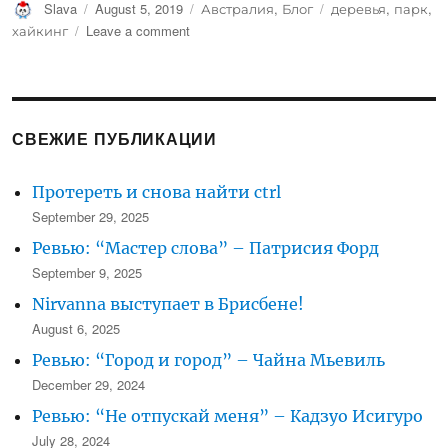
Author
Posted
Categories
Tags
Slava
August 5, 2019
Австралия
,
Блог
деревья
,
парк
,
on
on
хайкинг
Leave a comment
Деревья,
убивающие
друг
друга:
фикусы-
СВЕЖИЕ ПУБЛИКАЦИИ
душители
Протереть и снова найти ctrl
September 29, 2025
Ревью: “Мастер слова” – Патрисия Форд
September 9, 2025
Nirvanna выступает в Брисбене!
August 6, 2025
Ревью: “Город и город” – Чайна Мьевиль
December 29, 2024
Ревью: “Не отпускай меня” – Кадзуо Исигуро
July 28, 2024