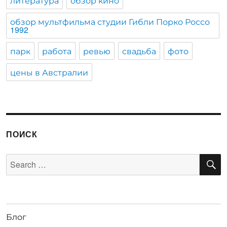
литература
обзор кино
обзор мультфильма студии Гибли Порко Россо
1992
парк
работа
ревью
свадьба
фото
цены в Австралии
ПОИСК
S
Search
for:
Блог