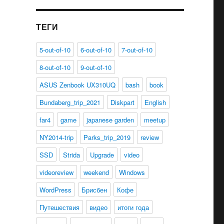
ТЕГИ
5-out-of-10
6-out-of-10
7-out-of-10
8-out-of-10
9-out-of-10
ASUS Zenbook UX310UQ
bash
book
Bundaberg_trip_2021
Diskpart
English
far4
game
japanese garden
meetup
NY2014-trip
Parks_trip_2019
review
SSD
Strida
Upgrade
video
videoreview
weekend
Windows
WordPress
Брисбен
Кофе
Путешествия
видео
итоги года