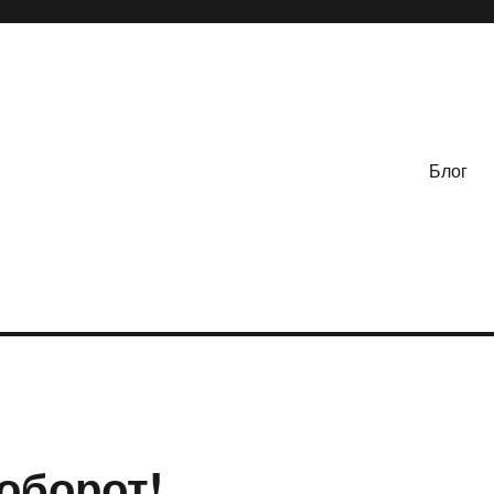
Блог
аоборот!