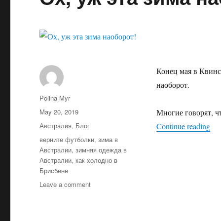
Конец мая в Квинс
наоборот.
Author
Polina Myr
Posted
May 20, 2019
Многие говорят, чт
on
Categories
“Ох
Австралия
,
Блог
Continue reading
Tags
верните футболки
,
зима в
Австралии
,
зимняя одежда в
Австралии
,
как холодно в
Брисбене
on
Leave a comment
Ох,
уж
эта