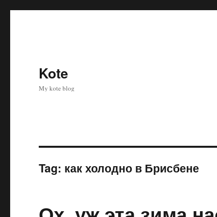
Kote
My kote blog
Tag:
как холодно в Брисбене
Ох, уж эта зима н