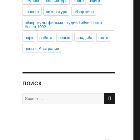
кемпинг
клавиатура
книга
книги
концерт
литература
обзор кино
обзор мультфильма студии Гибли Порко
Россо 1992
парк
работа
ревью
свадьба
фото
цены в Австралии
ПОИСК
SEARCH
Search
for: