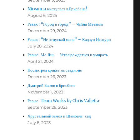
September 9, 2025
Nirvanna выступает в Брисбене!
August 6, 2025
Ревью: “Город и город” – Чайна Мьевиль
December 29, 2024
Ревью: “Не отпускай меня” – Кадзуо Исигуро
July 28, 2024
Ревью: Мо Янь – Устал рождаться и умирать
April 21, 2024
Посмотрел крикет на стадионе
December 26, 2023
Дмитрий Быков в Брисбене
November 1, 2023
Ревью: Team Works by Chris Valletta
September 26, 2023
Хрустальный замок и Шамбала-сад
July 8, 2023