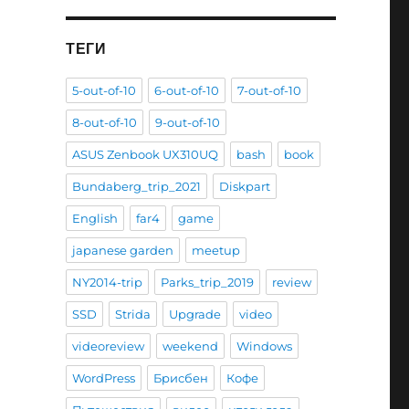
ТЕГИ
5-out-of-10
6-out-of-10
7-out-of-10
8-out-of-10
9-out-of-10
ASUS Zenbook UX310UQ
bash
book
Bundaberg_trip_2021
Diskpart
English
far4
game
japanese garden
meetup
NY2014-trip
Parks_trip_2019
review
SSD
Strida
Upgrade
video
videoreview
weekend
Windows
WordPress
Брисбен
Кофе