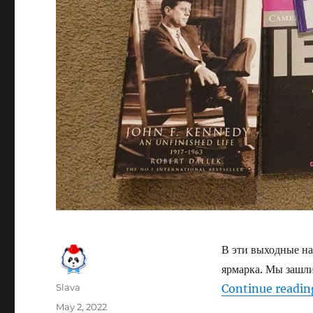
В эти выходные н
ярмарка. Мы зашли
Author
Slava
Continue readin
Posted
May 2, 2022