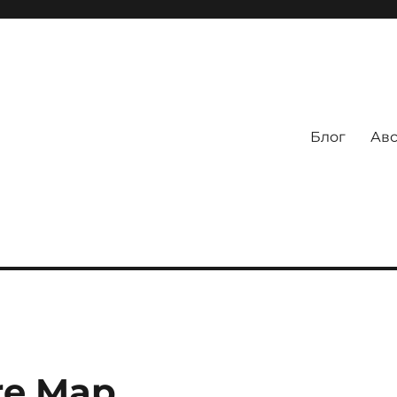
Блог
Авс
re Map