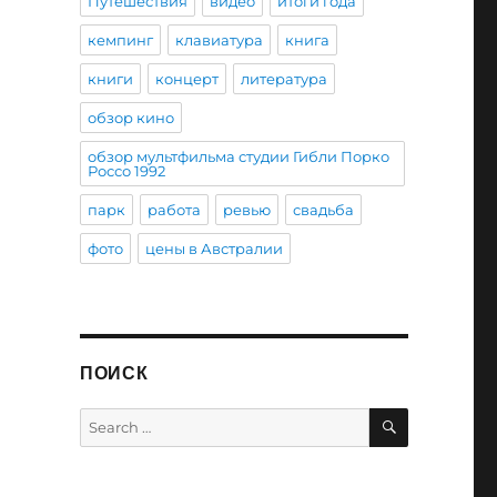
Путешествия
видео
итоги года
кемпинг
клавиатура
книга
книги
концерт
литература
обзор кино
обзор мультфильма студии Гибли Порко
Россо 1992
парк
работа
ревью
свадьба
фото
цены в Австралии
ПОИСК
SEARCH
Search
for: