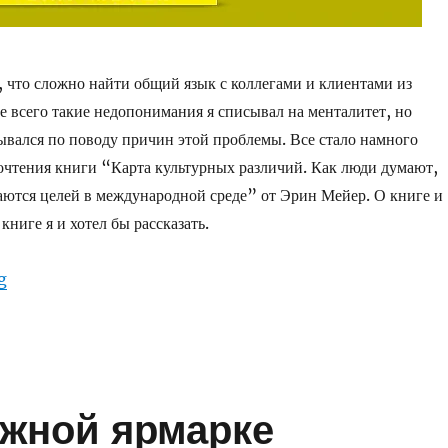
е, что сложно найти общий язык с коллегами и клиентами из
е всего такие недопонимания я списывал на менталитет, но
ывался по поводу причин этой проблемы. Все стало намного
очтения книги “Карта культурных различий. Как люди думают,
аются целей в международной среде” от Эрин Мейер. О книге и
ниге я и хотел бы рассказать.
“Ревью: The Culture Map”
g
ижной ярмарке