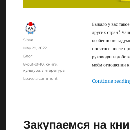
Бывало у вас тако
других стран? Чащ
Author
Slava
особенно не задум
Posted
May 29, 2022
понятнее после пр
on
Categories
Блог
руководят и добив
Tags
8-out-of-10
,
книги
,
моём отношении к к
культура
,
литература
on
Leave a comment
Continue readin
Ревью:
The
Culture
Map
Закупаемся на кн