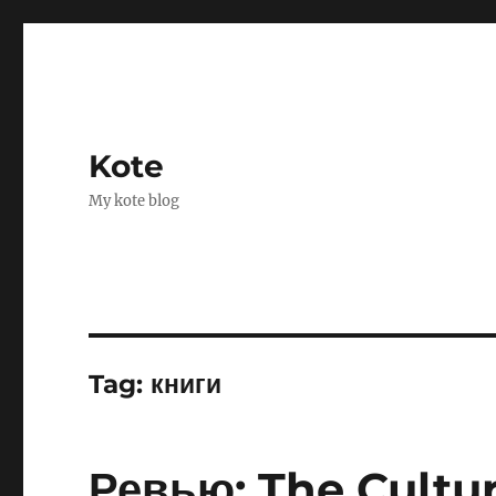
Kote
My kote blog
Tag:
книги
Ревью: The Cultu