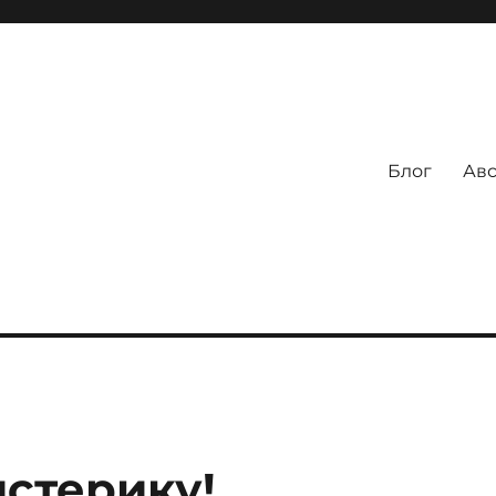
Блог
Авс
истерику!