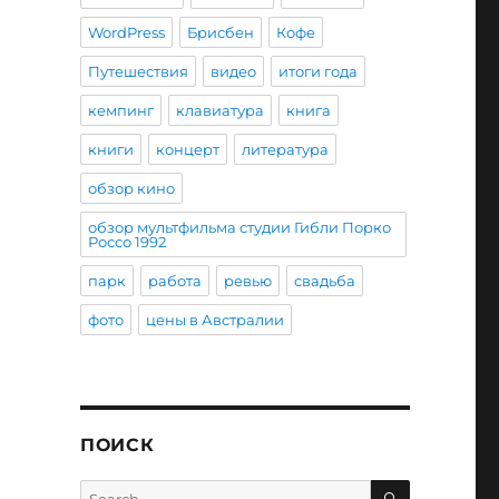
WordPress
Брисбен
Кофе
Путешествия
видео
итоги года
кемпинг
клавиатура
книга
книги
концерт
литература
обзор кино
обзор мультфильма студии Гибли Порко
Россо 1992
парк
работа
ревью
свадьба
фото
цены в Австралии
ПОИСК
SEARCH
Search