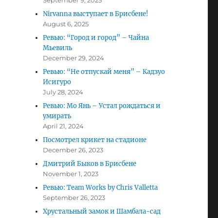
September 9, 2025
Nirvanna выступает в Брисбене!
August 6, 2025
Ревью: “Город и город” – Чайна
Мьевиль
December 29, 2024
Ревью: “Не отпускай меня” – Кадзуо
Исигуро
July 28, 2024
Ревью: Мо Янь – Устал рождаться и
умирать
April 21, 2024
Посмотрел крикет на стадионе
December 26, 2023
Дмитрий Быков в Брисбене
November 1, 2023
Ревью: Team Works by Chris Valletta
September 26, 2023
Хрустальный замок и Шамбала-сад