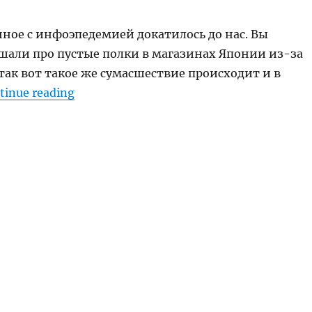
нное с инфоэпедемией докатилось до нас. Вы
шали про пустые полки в магазинах Японии из-за
так вот такое же сумасшествие происходит и в
“Остановите эту истерику!”
tinue reading