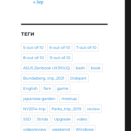
« Sep
ТЕГИ
5-out-of-10
6-out-of-10
7-out-of-10
8-out-of-10
9-out-of-10
ASUS Zenbook UX310UQ
bash
book
Bundaberg_trip_2021
Diskpart
English
far4
game
japanese garden
meetup
NY2014-trip
Parks_trip_2019
review
SSD
Strida
Upgrade
video
videoreview
weekend
Windows