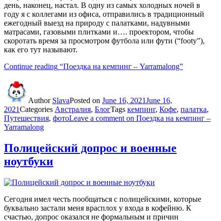
день, наконец, настал. В одну из самых холодных ночей в
году я с коллегами из офиса, отправились в традиционный
ежегодный выезд на природу с палатками, надувными
матрасами, газовыми плитками и…. проектором, чтобы
скоротать время за просмотром футбола или фути (“footy”),
как его тут называют.
Continue reading
“Поездка на кемпинг – Yarramalong”
Author
Slava
Posted on
June 16, 2021
June 16,
2021
Categories
Австралия
,
Блог
Tags
кемпинг
,
Кофе
,
палатка
,
Путешествия
,
фото
Leave a comment
on Поездка на кемпинг –
Yarramalong
Полицейский допрос и военные
ноутбуки
Сегодня имел честь пообщаться с полицейскими, которые
буквально застали меня врасплох у входа в кофейню. К
счастью, допрос оказался не формальным и причин