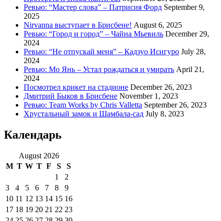
Ревью: “Мастер слова” – Патрисия Форд
September 9,
2025
Nirvanna выступает в Брисбене!
August 6, 2025
Ревью: “Город и город” – Чайна Мьевиль
December 29,
2024
Ревью: “Не отпускай меня” – Кадзуо Исигуро
July 28,
2024
Ревью: Мо Янь – Устал рождаться и умирать
April 21,
2024
Посмотрел крикет на стадионе
December 26, 2023
Дмитрий Быков в Брисбене
November 1, 2023
Ревью: Team Works by Chris Valletta
September 26, 2023
Хрустальный замок и Шамбала-сад
July 8, 2023
Календарь
August 2026
M
T
W
T
F
S
S
1
2
3
4
5
6
7
8
9
10
11
12
13
14
15
16
17
18
19
20
21
22
23
24
25
26
27
28
29
30