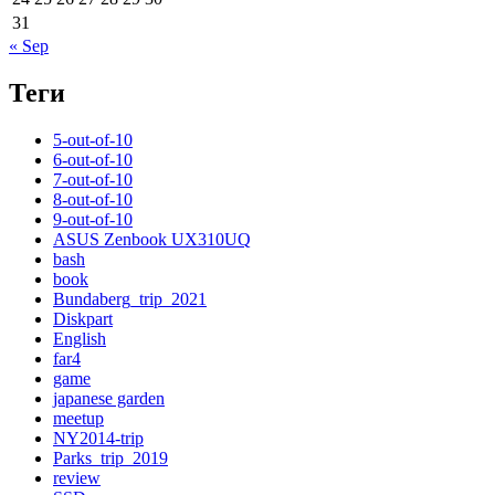
31
« Sep
Теги
5-out-of-10
6-out-of-10
7-out-of-10
8-out-of-10
9-out-of-10
ASUS Zenbook UX310UQ
bash
book
Bundaberg_trip_2021
Diskpart
English
far4
game
japanese garden
meetup
NY2014-trip
Parks_trip_2019
review