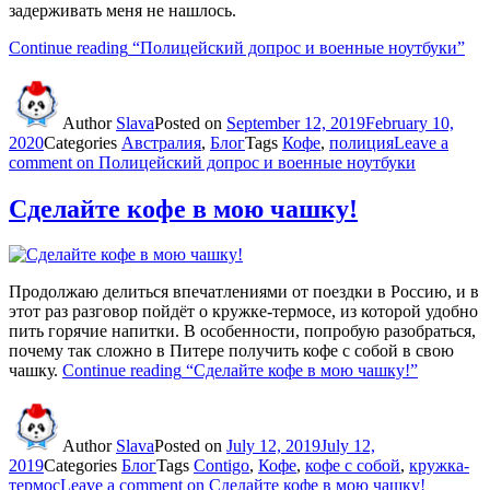
задерживать меня не нашлось.
Continue reading
“Полицейский допрос и военные ноутбуки”
Author
Slava
Posted on
September 12, 2019
February 10,
2020
Categories
Австралия
,
Блог
Tags
Кофе
,
полиция
Leave a
comment
on Полицейский допрос и военные ноутбуки
Сделайте кофе в мою чашку!
Продолжаю делиться впечатлениями от поездки в Россию, и в
этот раз разговор пойдёт о кружке-термосе, из которой удобно
пить горячие напитки. В особенности, попробую разобраться,
почему так сложно в Питере получить кофе с собой в свою
чашку.
Continue reading
“Сделайте кофе в мою чашку!”
Author
Slava
Posted on
July 12, 2019
July 12,
2019
Categories
Блог
Tags
Contigo
,
Кофе
,
кофе с собой
,
кружка-
термос
Leave a comment
on Сделайте кофе в мою чашку!