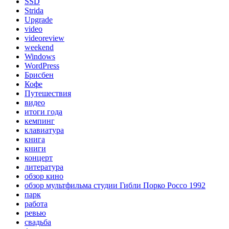
SSD
Strida
Upgrade
video
videoreview
weekend
Windows
WordPress
Брисбен
Кофе
Путешествия
видео
итоги года
кемпинг
клавиатура
книга
книги
концерт
литература
обзор кино
обзор мультфильма студии Гибли Порко Россо 1992
парк
работа
ревью
свадьба